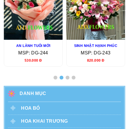
AN LÀNH TUỔI MỚI
SINH NHẬT HẠNH PHÚC
MSP: DG-244
MSP: DG-243
530.000 Đ
820.000 Đ
DANH MỤC
HOA BÓ
HOA KHAI TRƯƠNG