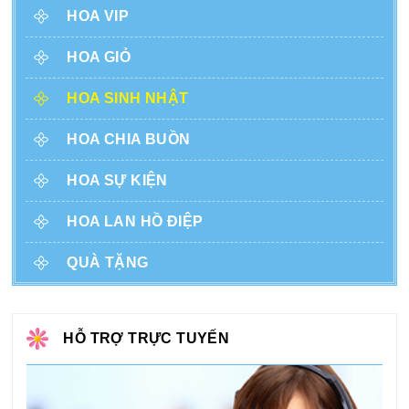
HOA VIP
HOA GIỎ
HOA SINH NHẬT
HOA CHIA BUỒN
HOA SỰ KIỆN
HOA LAN HỒ ĐIỆP
QUÀ TẶNG
HỖ TRỢ TRỰC TUYẾN