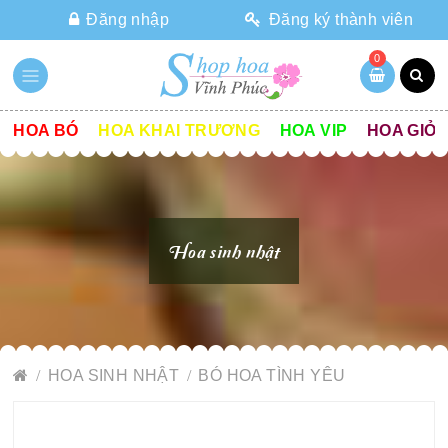
Đăng nhập
Đăng ký thành viên
0
HOA BÓ
HOA KHAI TRƯƠNG
HOA VIP
HOA GIỎ
Hoa sinh nhật
HOA SINH NHẬT
BÓ HOA TÌNH YÊU