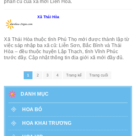
phần cũ của xã mới Liên Hòa.
Xã Thái Hòa
Xã Thái Hòa thuộc tỉnh Phú Thọ mới được thành lập từ
việc sáp nhập ba xã cũ: Liễn Sơn, Bắc Bình và Thái
Hòa – đều thuộc huyện Lập Thạch, tỉnh Vĩnh Phúc
trước đây. Cập nhật thông tin địa giới xã mới đầy đủ.
1
2
3
4
Trang kế
Trang cuối
DANH MỤC
HOA BÓ
HOA KHAI TRƯƠNG