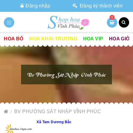
Đăng nhập
Đăng ký thành viên
0
HOA BÓ
HOA KHAI TRƯƠNG
HOA VIP
HOA GIỎ
Bv Phường Sát Nhập Vĩnh Phúc
BV PHƯỜNG SÁT NHẬP VĨNH PHÚC
Xã Tam Dương Bắc