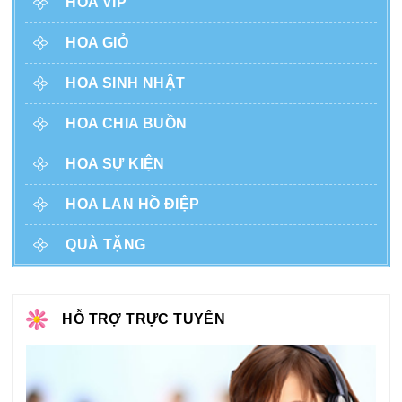
HOA VIP
HOA GIỎ
HOA SINH NHẬT
HOA CHIA BUỒN
HOA SỰ KIỆN
HOA LAN HỒ ĐIỆP
QUÀ TẶNG
HỖ TRỢ TRỰC TUYẾN