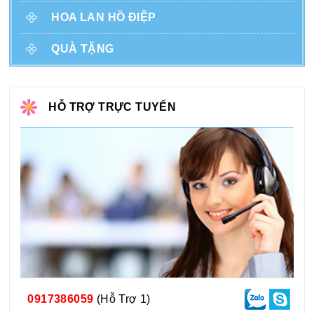
HOA LAN HỒ ĐIỆP
QUÀ TẶNG
HỖ TRỢ TRỰC TUYẾN
0917386059
(Hỗ Trợ 1)