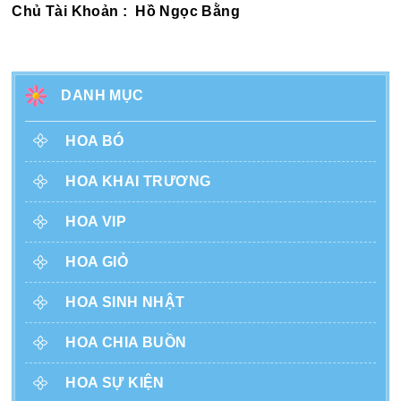
Chủ Tài Khoản : Hồ Ngọc Bằng
DANH MỤC
HOA BÓ
HOA KHAI TRƯƠNG
HOA VIP
HOA GIỎ
HOA SINH NHẬT
HOA CHIA BUỒN
HOA SỰ KIỆN