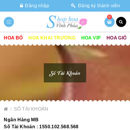
Đăng nhập
Đăng ký thành viên
0
HOA BÓ
HOA KHAI TRƯƠNG
HOA VIP
HOA GIỎ
Số Tài Khoản
SỐ TÀI KHOẢN
Ngân Hàng MB
Số Tài Khoản :
1550.102.568.568