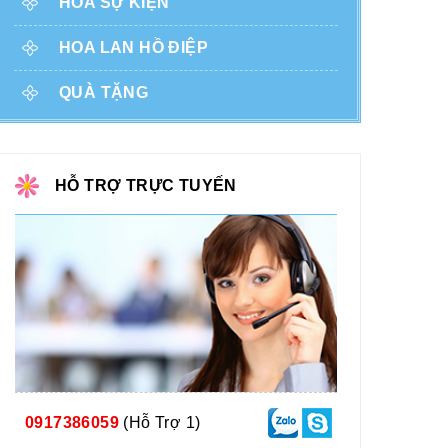
HOA SỰ KIỆN
HOA LAN HỒ ĐIỆP
QUÀ TẶNG
HỖ TRỢ TRỰC TUYẾN
0917386059
(Hỗ Trợ 1)