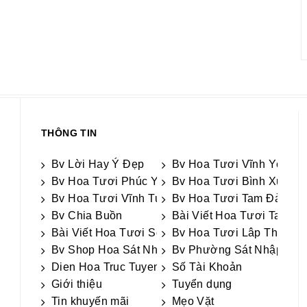
THÔNG TIN
Bv Lời Hay Ý Đẹp
Bv Hoa Tươi Vĩnh Yên
Bv Hoa Tươi Phúc Yên
Bv Hoa Tươi Bình Xuyên
Bv Hoa Tươi Vĩnh Tường
Bv Hoa Tươi Tam Đảo
Bv Chia Buồn
Bài Viết Hoa Tươi Tam D
Bài Viết Hoa Tươi Sông Lô
Bv Hoa Tươi Lâp Thạch
Bv Shop Hoa Sát Nhập
Bv Phường Sát Nhập Vĩn
Dien Hoa Truc Tuyen
Số Tài Khoản
Giới thiệu
Tuyển dụng
Tin khuyến mãi
Mẹo Vặt