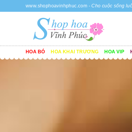
www.shophoavinhphuc.com
-
Cho cuộc sống luô
HOA BÓ
HOA KHAI TRƯƠNG
HOA VIP