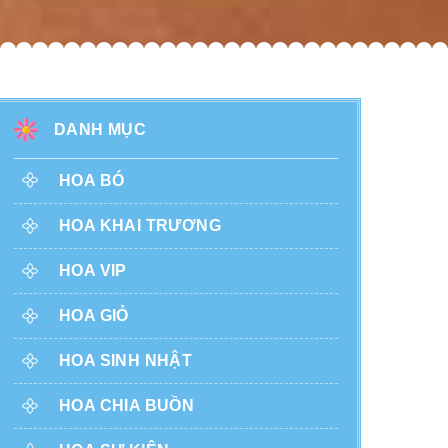
DANH MỤC
HOA BÓ
HOA KHAI TRƯƠNG
HOA VIP
HOA GIỎ
HOA SINH NHẬT
HOA CHIA BUỒN