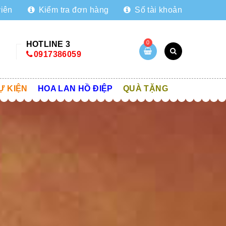
viên
Kiểm tra đơn hàng
Số tài khoản
0
HOTLINE 3
0917386059
Ự KIỆN
HOA LAN HỒ ĐIỆP
QUÀ TẶNG