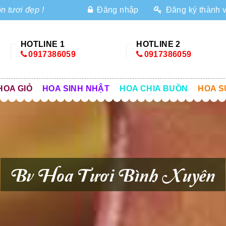
n tươi đẹp !
Đăng nhập
Đăng ký thành 
HOTLINE 1
HOTLINE 2
0917386059
0917386059
HOA GIỎ
HOA SINH NHẬT
HOA CHIA BUỒN
HOA S
Bv Hoa Tươi Bình Xuyên