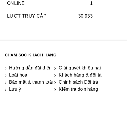
ONLINE
1
LƯỢT TRUY CẬP
30.933
CHĂM SÓC KHÁCH HÀNG
Hướng dẫn đặt điện hoa
Giải quyết khiếu nại & hỏi đáp
Loài hoa
Khách hàng & đối tác
Bảo mật & thanh toán
Chính sách Đổi trả
ương
Lưu ý
Kiểm tra đơn hàng
h Phúc