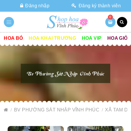
Đăng nhập
Đăng ký thành viên
0
HOA BÓ
HOA KHAI TRƯƠNG
HOA VIP
HOA GIỎ
Bv Phường Sát Nhập Vĩnh Phúc
BV PHƯỜNG SÁT NHẬP VĨNH PHÚC
XÃ TAM D