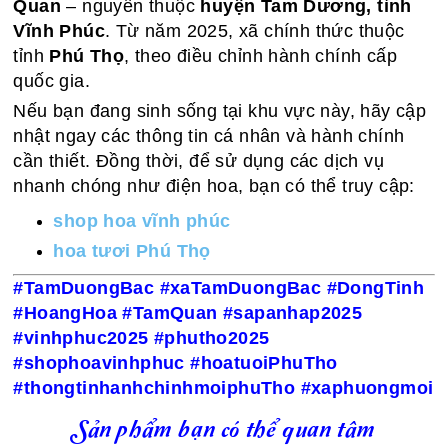
Quan
– nguyên thuộc
huyện Tam Dương, tỉnh
Vĩnh Phúc
. Từ năm 2025, xã chính thức thuộc
tỉnh
Phú Thọ
, theo điều chỉnh hành chính cấp
quốc gia.
Nếu bạn đang sinh sống tại khu vực này, hãy cập
nhật ngay các thông tin cá nhân và hành chính
cần thiết. Đồng thời, để sử dụng các dịch vụ
nhanh chóng như điện hoa, bạn có thể truy cập:
shop hoa vĩnh phúc
hoa tươi Phú Thọ
#TamDuongBac #xaTamDuongBac #DongTinh
#HoangHoa #TamQuan #sapanhap2025
#vinhphuc2025 #phutho2025
#shophoavinhphuc #hoatuoiPhuTho
#thongtinhanhchinhmoiphuTho #xaphuongmoi
Sản phẩm bạn có thể quan tâm