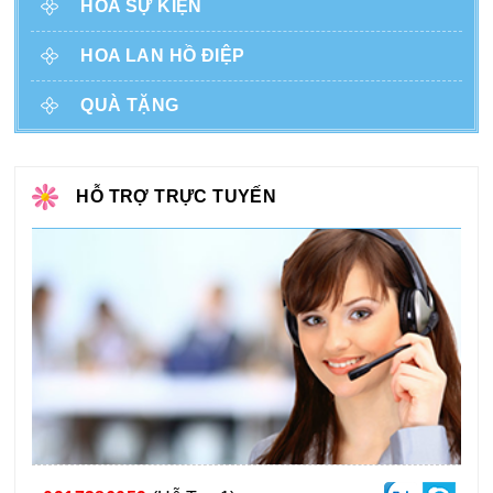
HOA SỰ KIỆN
HOA LAN HỒ ĐIỆP
QUÀ TẶNG
HỖ TRỢ TRỰC TUYẾN