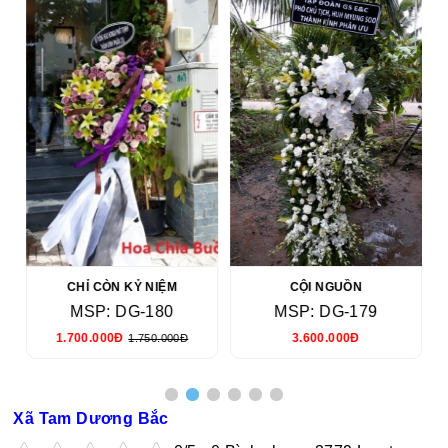
CHỈ CÒN KỶ NIỆM
CỘI NGUỒN
MSP: DG-180
MSP: DG-179
1.700.000Đ
3.600.000Đ
1.750.000Đ
Xã Tam Dương Bắc