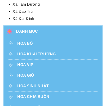
Xã Tam Dương
Xã Đạo Trù
Xã Đại Đình
DANH MỤC
HOA BÓ
HOA KHAI TRƯƠNG
HOA VIP
HOA GIỎ
HOA SINH NHẬT
HOA CHIA BUỒN