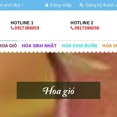
n tươi đẹp !
Đăng nhập
Đăng ký thành 
HOTLINE 1
HOTLINE 2
0917386059
0917386059
HOA GIỎ
HOA SINH NHẬT
HOA CHIA BUỒN
HOA S
Hoa giỏ