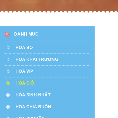
DANH MỤC
HOA BÓ
HOA KHAI TRƯƠNG
HOA VIP
HOA GIỎ
HOA SINH NHẬT
HOA CHIA BUỒN