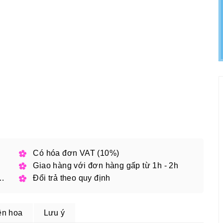
h phố
Có hóa đơn VAT (10%)
Giao hàng với đơn hàng gấp từ 1h - 2h
 đặt online với mã giảm giá
Đổi trả theo quy định
ện hoa
Lưu ý