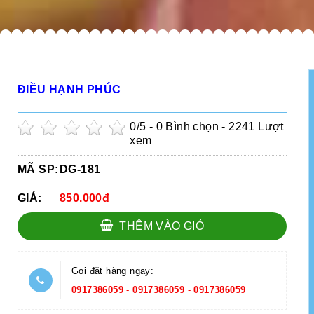
ĐIỀU HẠNH PHÚC
0
/5 -
0
Bình chọn - 2241 Lượt
xem
MÃ SP:
DG-181
GIÁ:
850.000đ
THÊM VÀO GIỎ
Gọi đặt hàng ngay:
0917386059
-
0917386059
-
0917386059