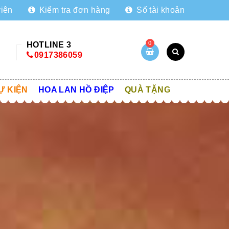
viên
Kiểm tra đơn hàng
Số tài khoản
0
HOTLINE 3
0917386059
Ự KIỆN
HOA LAN HỒ ĐIỆP
QUÀ TẶNG