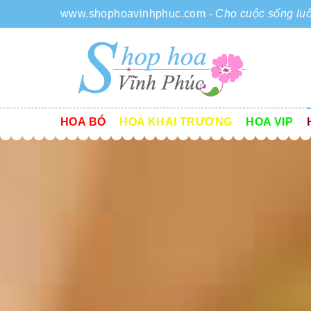
www.shophoavinhphuc.com
-
Cho cuộc sống luô
HOA BÓ
HOA KHAI TRƯƠNG
HOA VIP