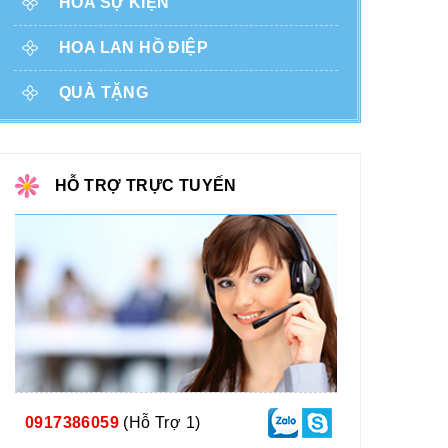
HOA SỰ KIỆN
HOA LAN HỒ ĐIỆP
QUÀ TẶNG
HỖ TRỢ TRỰC TUYẾN
0917386059
(Hỗ Trợ 1)