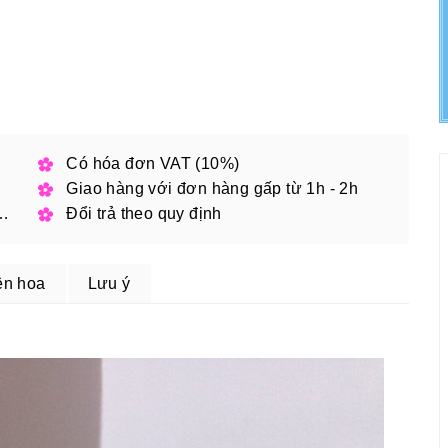
h phố
Có hóa đơn VAT (10%)
Giao hàng với đơn hàng gấp từ 1h - 2h
 đặt online với mã giảm giá
Đổi trả theo quy định
ện hoa
Lưu ý