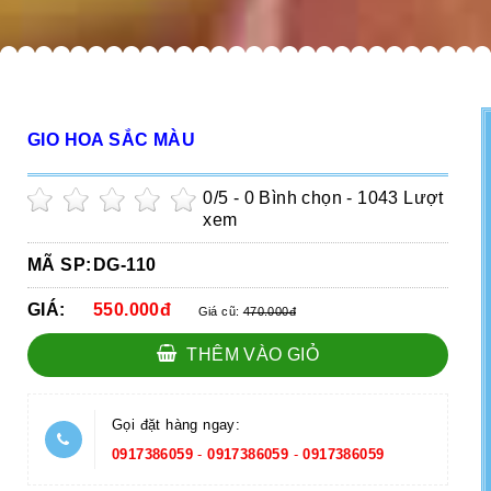
GIO HOA SẮC MÀU
0
/5 -
0
Bình chọn - 1043 Lượt
xem
MÃ SP:
DG-110
GIÁ:
550.000đ
Giá cũ:
470.000đ
THÊM VÀO GIỎ
Gọi đặt hàng ngay:
0917386059
-
0917386059
-
0917386059