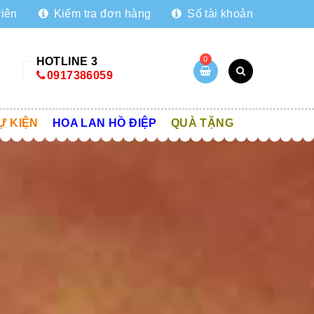
viên
Kiểm tra đơn hàng
Số tài khoản
0
HOTLINE 3
0917386059
Ự KIỆN
HOA LAN HỒ ĐIỆP
QUÀ TẶNG