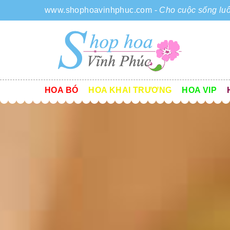
www.shophoavinhphuc.com
-
Cho cuộc sống luô
HOA BÓ
HOA KHAI TRƯƠNG
HOA VIP