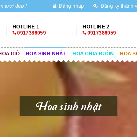
n tươi đẹp !
Đăng nhập
Đăng ký thành 
HOTLINE 1
HOTLINE 2
0917386059
0917386059
HOA GIỎ
HOA SINH NHẬT
HOA CHIA BUỒN
HOA S
Hoa sinh nhật