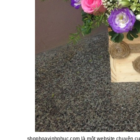
shophoavinhphuc.com là một website chuyên cun