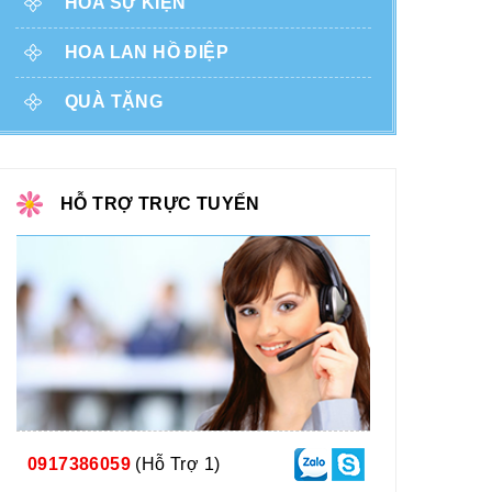
HOA SỰ KIỆN
HOA LAN HỒ ĐIỆP
QUÀ TẶNG
HỖ TRỢ TRỰC TUYẾN
0917386059
(Hỗ Trợ 1)