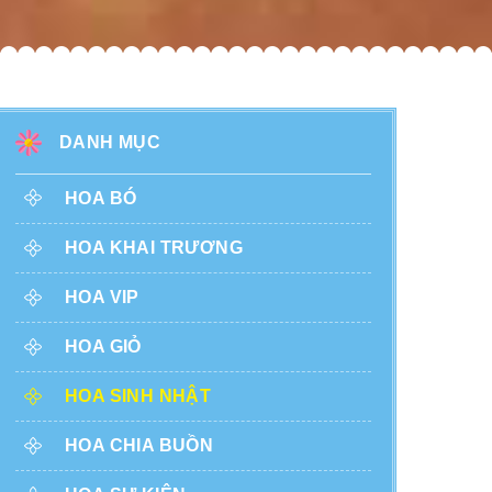
DANH MỤC
HOA BÓ
HOA KHAI TRƯƠNG
HOA VIP
HOA GIỎ
HOA SINH NHẬT
HOA CHIA BUỒN