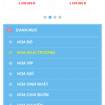
2.300.000 Đ
1.530.000 Đ
DANH MỤC
HOA BÓ
HOA KHAI TRƯƠNG
HOA VIP
HOA GIỎ
HOA SINH NHẬT
HOA CHIA BUỒN