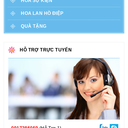
HOA SỰ KIỆN
HOA LAN HỒ ĐIỆP
QUÀ TẶNG
HỖ TRỢ TRỰC TUYẾN