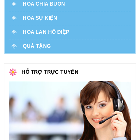
HOA CHIA BUỒN
HOA SỰ KIỆN
HOA LAN HỒ ĐIỆP
QUÀ TẶNG
HỖ TRỢ TRỰC TUYẾN