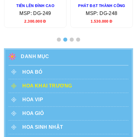
TIẾN LÊN ĐỈNH CAO
PHÁT ĐẠT THÀNH CÔNG
MSP: DG-249
MSP: DG-248
2.300.000 Đ
1.530.000 Đ
DANH MỤC
HOA BÓ
HOA KHAI TRƯƠNG
HOA VIP
HOA GIỎ
HOA SINH NHẬT