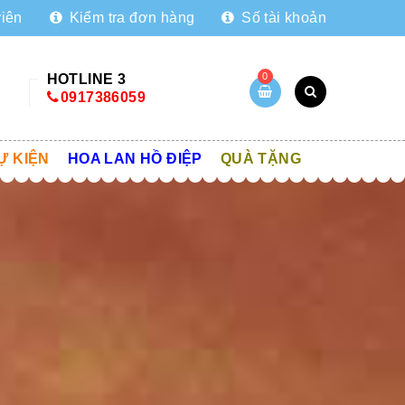
viên
Kiểm tra đơn hàng
Số tài khoản
0
HOTLINE 3
0917386059
Ự KIỆN
HOA LAN HỒ ĐIỆP
QUÀ TẶNG