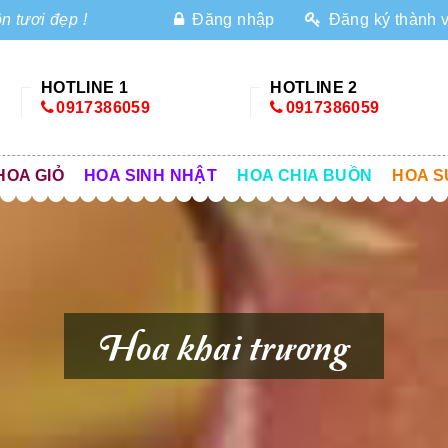
n tươi đẹp !
Đăng nhập
Đăng ký thành 
HOTLINE 1
HOTLINE 2
0917386059
0917386059
HOA GIỎ
HOA SINH NHẬT
HOA CHIA BUỒN
HOA S
Hoa khai trương