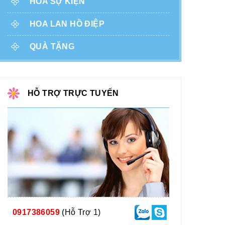
HOA SỰ KIỆN
HOA LAN HỒ ĐIỆP
QUÀ TẶNG
HỖ TRỢ TRỰC TUYẾN
0917386059
(Hỗ Trợ 1)