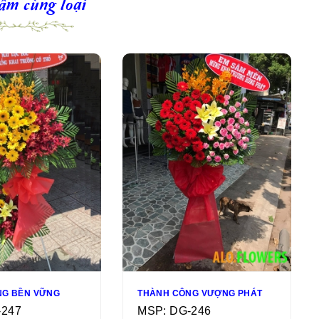
ẩm cùng loại
NG BỀN VỮNG
THÀNH CÔNG VƯỢNG PHÁT
-247
MSP: DG-246