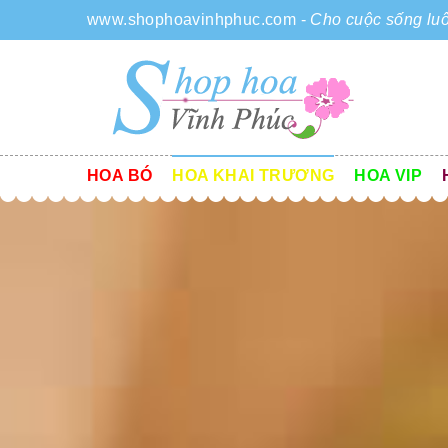
www.shophoavinhphuc.com
-
Cho cuộc sống luô
HOA BÓ
HOA KHAI TRƯƠNG
HOA VIP