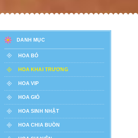
DANH MỤC
HOA BÓ
HOA KHAI TRƯƠNG
HOA VIP
HOA GIỎ
HOA SINH NHẬT
HOA CHIA BUỒN