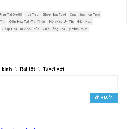
Phát Tài Dg-60
hoa Tươi
Shop Hoa Tươi
Cửa Hàng Hoa Tươi
 Tín
Điện Hoa Tại Vĩnh Phúc
Điện Hoa Uy Tín
Điện Hoa
Shop Hoa Tại Vĩnh Phúc
Cửa Hàng Hoa Tại Vĩnh Phúc
 bình
Rất tốt
Tuyệt vời