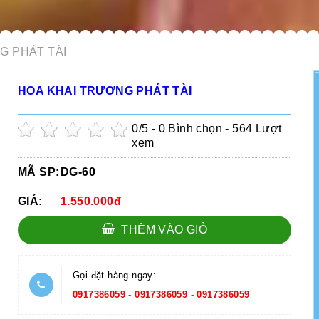
G PHÁT TÀI
HOA KHAI TRƯƠNG PHÁT TÀI
0
/5 -
0
Bình chọn - 564 Lượt
xem
MÃ SP:
DG-60
GIÁ:
1.550.000đ
THÊM VÀO GIỎ
Gọi đặt hàng ngay:
0917386059
-
0917386059
-
0917386059