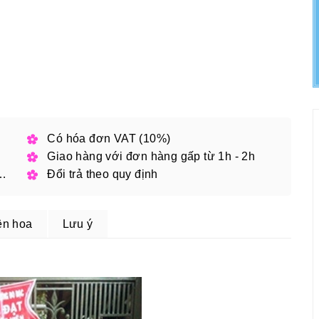
h phố
Có hóa đơn VAT (10%)
Giao hàng với đơn hàng gấp từ 1h - 2h
 đặt online với mã giảm giá
Đổi trả theo quy định
ện hoa
Lưu ý