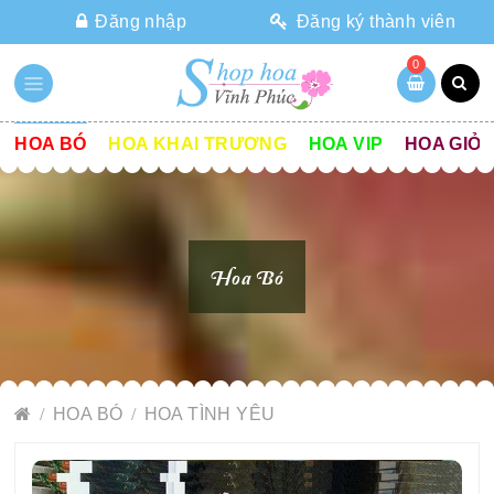
Đăng nhập
Đăng ký thành viên
0
HOA BÓ
HOA KHAI TRƯƠNG
HOA VIP
HOA GIỎ
Hoa Bó
HOA BÓ
HOA TÌNH YÊU