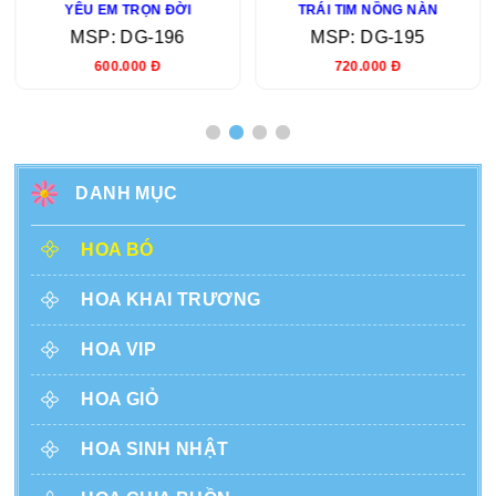
YÊU EM TRỌN ĐỜI
TRÁI TIM NỒNG NÀN
MSP: DG-196
MSP: DG-195
600.000 Đ
720.000 Đ
DANH MỤC
HOA BÓ
HOA KHAI TRƯƠNG
HOA VIP
HOA GIỎ
HOA SINH NHẬT