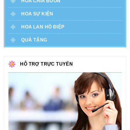
HOA CHIA BUỒN
HOA SỰ KIỆN
HOA LAN HỒ ĐIỆP
QUÀ TẶNG
HỖ TRỢ TRỰC TUYẾN