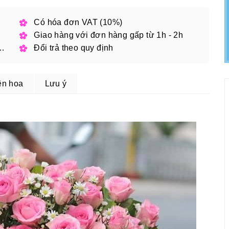
h phố
Có hóa đơn VAT (10%)
Giao hàng với đơn hàng gấp từ 1h - 2h
 đặt online với mã giảm giá
Đổi trả theo quy định
ện hoa
Lưu ý