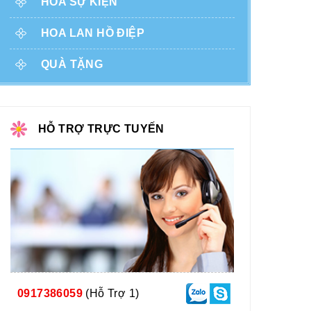
HOA SỰ KIỆN
HOA LAN HỒ ĐIỆP
QUÀ TẶNG
HỖ TRỢ TRỰC TUYẾN
0917386059
(Hỗ Trợ 1)