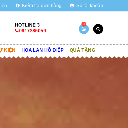
viên
Kiểm tra đơn hàng
Số tài khoản
0
HOTLINE 3
0917386059
Ự KIỆN
HOA LAN HỒ ĐIỆP
QUÀ TẶNG