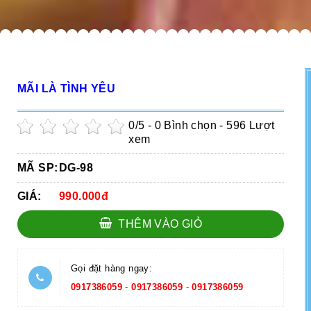
MÃI LÀ TÌNH YÊU
0
/5 -
0
Bình chọn - 596 Lượt
xem
MÃ SP:
DG-98
GIÁ:
990.000đ
THÊM VÀO GIỎ
Gọi đặt hàng ngay:
0917386059
-
0917386059
-
0917386059