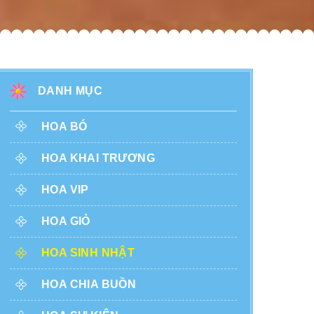
DANH MỤC
HOA BÓ
HOA KHAI TRƯƠNG
HOA VIP
HOA GIỎ
HOA SINH NHẬT
HOA CHIA BUỒN