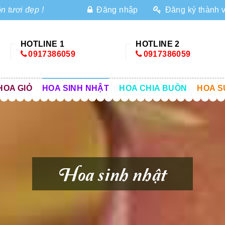
n tươi đẹp !
Đăng nhập
Đăng ký thành 
HOTLINE 1
HOTLINE 2
0917386059
0917386059
HOA GIỎ
HOA SINH NHẬT
HOA CHIA BUỒN
HOA S
Hoa sinh nhật