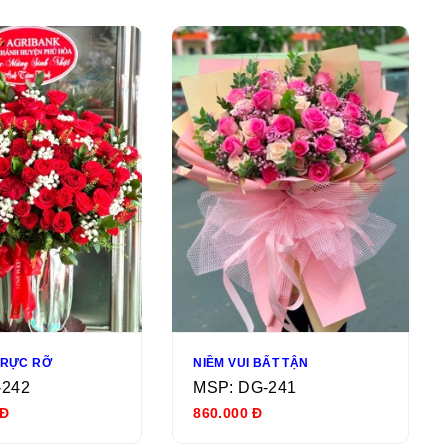
 RỰC RỠ
NIỀM VUI BẤT TẬN
-242
MSP: DG-241
 Đ
860.000 Đ