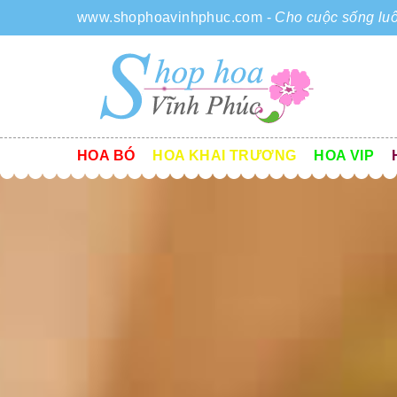
www.shophoavinhphuc.com
-
Cho cuộc sống luô
HOA BÓ
HOA KHAI TRƯƠNG
HOA VIP