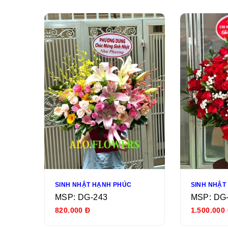
SINH NHẬT HẠNH PHÚC
SINH NHẬT
MSP: DG-243
MSP: DG
820.000 Đ
1.500.000