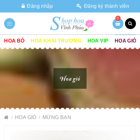
Đăng nhập
Đăng ký thành viên
0
HOA BÓ
HOA KHAI TRƯƠNG
HOA VIP
HOA GIỎ
Hoa giỏ
HOA GIỎ
MỪNG BẠN