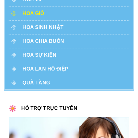
HOA GIỎ
HOA SINH NHẬT
HOA CHIA BUỒN
HOA SỰ KIỆN
HOA LAN HỒ ĐIỆP
QUÀ TẶNG
HỖ TRỢ TRỰC TUYẾN