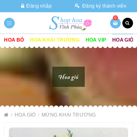
Đăng nhập
Đăng ký thành viên
0
HOA BÓ
HOA KHAI TRƯƠNG
HOA VIP
HOA GIỎ
Hoa giỏ
HOA GIỎ
MỪNG KHAI TRƯƠNG