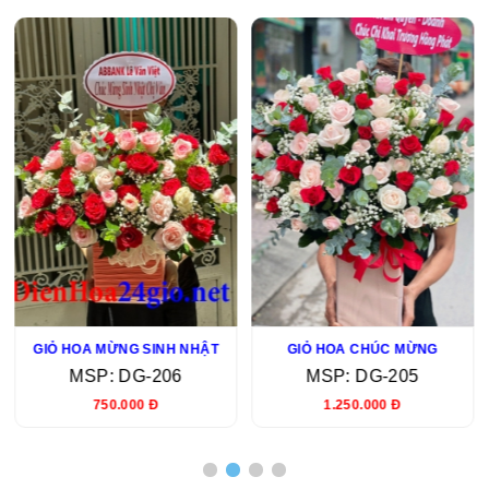
GIỎ HOA MỪNG SINH NHẬT
GIỎ HOA CHÚC MỪNG
MSP: DG-206
MSP: DG-205
750.000 Đ
1.250.000 Đ