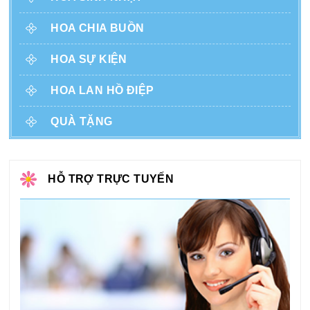
HOA CHIA BUỒN
HOA SỰ KIỆN
HOA LAN HỒ ĐIỆP
QUÀ TẶNG
HỖ TRỢ TRỰC TUYẾN