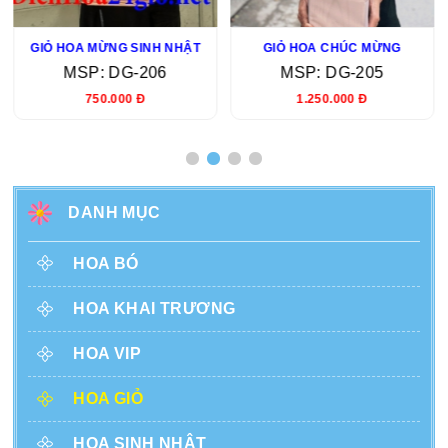
GIỎ HOA MỪNG SINH NHẬT
GIỎ HOA CHÚC MỪNG
MSP: DG-206
MSP: DG-205
750.000 Đ
1.250.000 Đ
DANH MỤC
HOA BÓ
HOA KHAI TRƯƠNG
HOA VIP
HOA GIỎ
HOA SINH NHẬT