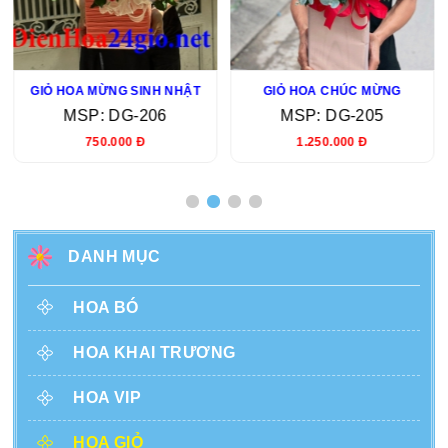
GIỎ HOA MỪNG SINH NHẬT
GIỎ HOA CHÚC MỪNG
MSP: DG-206
MSP: DG-205
750.000 Đ
1.250.000 Đ
DANH MỤC
HOA BÓ
HOA KHAI TRƯƠNG
HOA VIP
HOA GIỎ