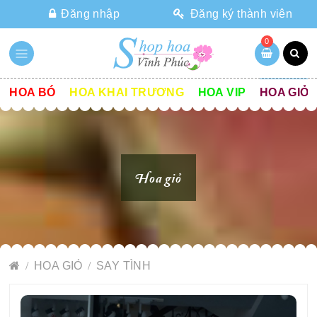
Đăng nhập
Đăng ký thành viên
0
HOA BÓ
HOA KHAI TRƯƠNG
HOA VIP
HOA GIỎ
Hoa giỏ
HOA GIỎ
SAY TÌNH