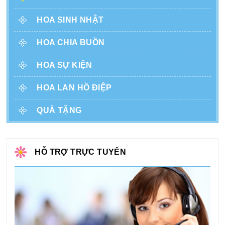
HOA SINH NHẬT
HOA CHIA BUỒN
HOA SỰ KIỆN
HOA LAN HỒ ĐIỆP
QUÀ TẶNG
HỖ TRỢ TRỰC TUYẾN