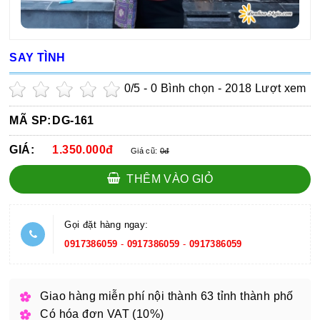
SAY TÌNH
0
/5 -
0
Bình chọn - 2018 Lượt xem
MÃ SP:
DG-161
GIÁ:
1.350.000đ
Giá cũ:
0đ
THÊM VÀO GIỎ
Gọi đặt hàng ngay:
0917386059
-
0917386059
-
0917386059
Giao hàng miễn phí nội thành 63 tỉnh thành phố
Có hóa đơn VAT (10%)