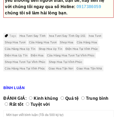
yêu thương đến người thân, bạn bè, hãy liên hệ
với chúng tôi ngay qua số
Holine:
0917386059
chúng tôi sẽ làm hài lòng bạn.
Tags
Hoa Tươi Say Tình
hoa Tươi Say Tình Dg-161
hoa Tươi
Shop Hoa Tươi
Cửa Hàng Hoa Tươi
Shop Hoa
Cửa Hàng Hoa
Cửa Hàng Hoa Uy Tín
Shop Hoa Uy Tín
Điện Hoa Tại Vĩnh Phúc
Điện Hoa Uy Tín
Điện Hoa
Cửa Hàng Hoa Tươi Tại Vĩnh Phúc
Shop Hoa Tươi Tại Vĩnh Phúc
Shop Hoa Tại Vĩnh Phúc
Cửa Hàng Hoa Tại Vĩnh Phúc
Giao Hoa Tận Nơi
Giao Hoa Tận Nhà
BÌNH LUẬN
ĐÁNH GIÁ:
Kinh khủng
Quá tệ
Trung bình
Rất tốt
Tuyệt vời