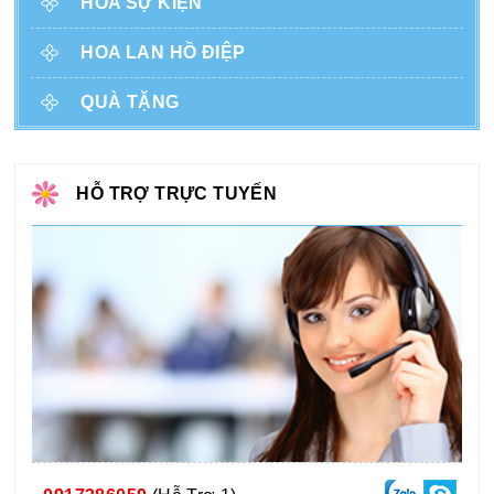
HOA SỰ KIỆN
HOA LAN HỒ ĐIỆP
QUÀ TẶNG
HỖ TRỢ TRỰC TUYẾN