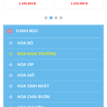
2.300.000 Đ
1.530.000 Đ
DANH MỤC
HOA BÓ
HOA KHAI TRƯƠNG
HOA VIP
HOA GIỎ
HOA SINH NHẬT
HOA CHIA BUỒN