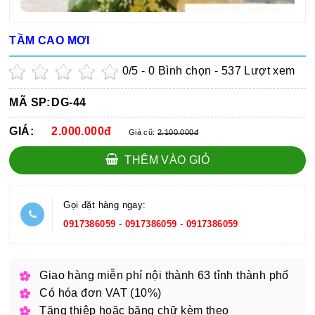
TẦM CAO MƠI
0
/5 -
0
Bình chọn - 537 Lượt xem
MÃ SP:
DG-44
GIÁ:
2.000.000đ
Giá cũ:
2.100.000đ
THÊM VÀO GIỎ
Gọi đặt hàng ngay:
0917386059
-
0917386059
-
0917386059
Giao hàng miễn phí nội thành 63 tỉnh thành phố
Có hóa đơn VAT (10%)
Tặng thiệp hoặc băng chữ kèm theo