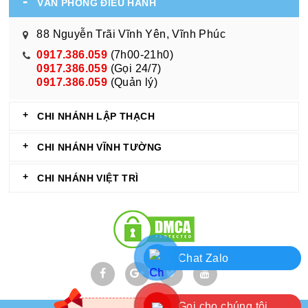
VĂN PHÒNG ĐIỀU HÀNH
88 Nguyễn Trãi Vĩnh Yên, Vĩnh Phúc
0917.386.059
(7h00-21h0)
0917.386.059
(Gọi 24/7)
0917.386.059
(Quản lý)
CHI NHÁNH LẬP THẠCH
CHI NHÁNH VĨNH TƯỜNG
CHI NHÁNH VIỆT TRÌ
Chat Zalo
Gọi cho chúng tôi