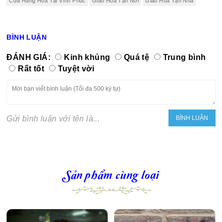
Cửa Hàng Hoa Tại Vĩnh Phúc
Giao Hoa Tận Nơi
Giao Hoa Tận Nhà
BÌNH LUẬN
ĐÁNH GIÁ:
Kinh khủng
Quá tệ
Trung bình
Rất tốt
Tuyệt vời
Gửi bình luận với tên là...
Sản phẩm cùng loại