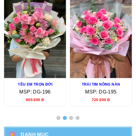
YÊU EM TRỌN ĐỜI
TRÁI TIM NỒNG NÀN
MSP: DG-196
MSP: DG-195
600.000 Đ
720.000 Đ
DANH MỤC