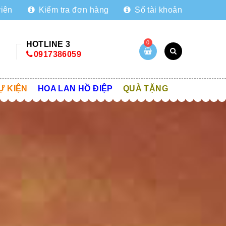
viên
Kiểm tra đơn hàng
Số tài khoản
0
HOTLINE 3
0917386059
Ự KIỆN
HOA LAN HỒ ĐIỆP
QUÀ TẶNG