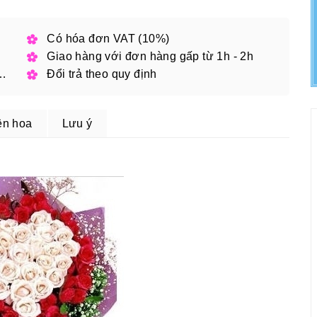
h phố
Có hóa đơn VAT (10%)
Giao hàng với đơn hàng gấp từ 1h - 2h
 đặt online với mã giảm giá
Đổi trả theo quy định
ện hoa
Lưu ý