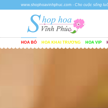
www.shophoavinhphuc.com
-
Cho cuộc sống luô
HOA BÓ
HOA KHAI TRƯƠNG
HOA VIP