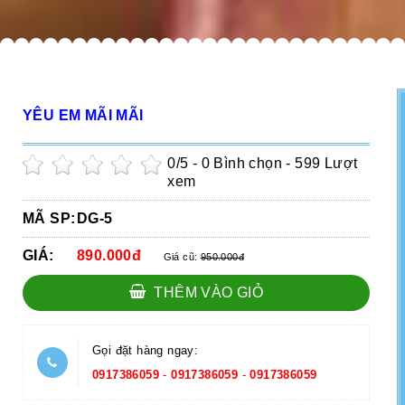
YÊU EM MÃI MÃI
0
/5 -
0
Bình chọn - 599 Lượt
xem
MÃ SP:
DG-5
GIÁ:
890.000đ
Giá cũ:
950.000đ
THÊM VÀO GIỎ
Gọi đặt hàng ngay:
0917386059
-
0917386059
-
0917386059