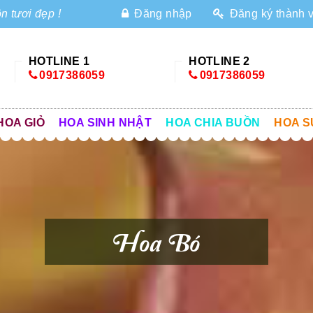
n tươi đẹp !
Đăng nhập
Đăng ký thành 
HOTLINE 1
HOTLINE 2
0917386059
0917386059
HOA GIỎ
HOA SINH NHẬT
HOA CHIA BUỒN
HOA S
Hoa Bó