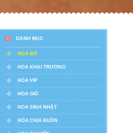
DANH MỤC
HOA BÓ
HOA KHAI TRƯƠNG
HOA VIP
HOA GIỎ
HOA SINH NHẬT
HOA CHIA BUỒN