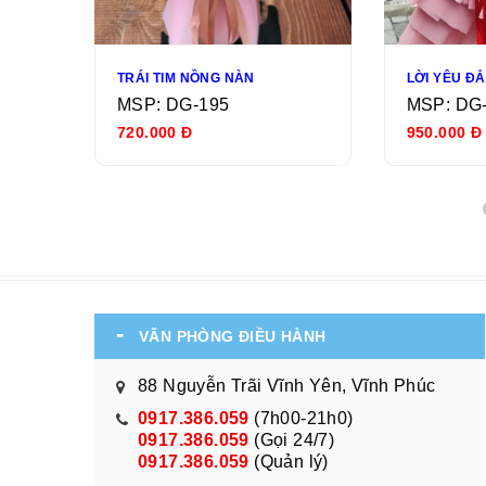
TRÁI TIM NỒNG NÀN
LỜI YÊU Đ
MSP: DG-195
MSP: DG
720.000 Đ
950.000 Đ
VĂN PHÒNG ĐIỀU HÀNH
88 Nguyễn Trãi Vĩnh Yên, Vĩnh Phúc
0917.386.059
(7h00-21h0)
0917.386.059
(Gọi 24/7)
0917.386.059
(Quản lý)