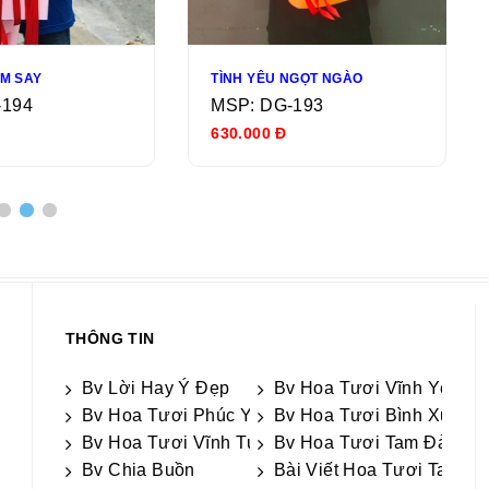
ẮM SAY
TÌNH YÊU NGỌT NGÀO
-194
MSP: DG-193
630.000 Đ
THÔNG TIN
Bv Lời Hay Ý Đẹp
Bv Hoa Tươi Vĩnh Yên
Bv Hoa Tươi Phúc Yên
Bv Hoa Tươi Bình Xuyên
Bv Hoa Tươi Vĩnh Tường
Bv Hoa Tươi Tam Đảo
Bv Chia Buồn
Bài Viết Hoa Tươi Tam D