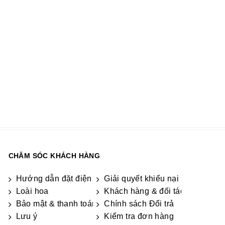
TÌNH YÊU VĨNH CỬU
HOA SINH NHẬT ĐỘC ĐÁO
MSP: DG-192
MSP: DG-189
830.000 Đ
490.000 Đ
520.000 Đ
CHĂM SÓC KHÁCH HÀNG
Hướng dẫn đặt điện hoa
Giải quyết khiếu nại & hỏi đáp
Loài hoa
Khách hàng & đối tác
Bảo mật & thanh toán
Chính sách Đổi trả
ương
Lưu ý
Kiểm tra đơn hàng