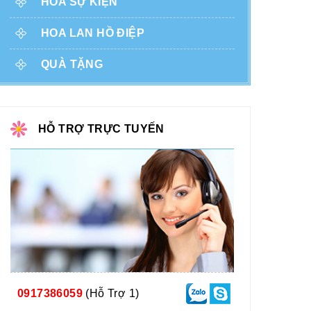
HOA SỰ KIỆN
HOA LAN HỒ ĐIỆP
QUÀ TẶNG
HỖ TRỢ TRỰC TUYẾN
0917386059
(Hỗ Trợ 1)