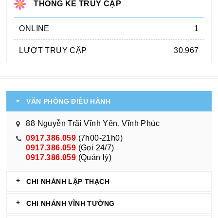
THỐNG KÊ TRUY CẬP
ONLINE
1
LƯỢT TRUY CẬP
30.967
VĂN PHÒNG ĐIỀU HÀNH
88 Nguyễn Trãi Vĩnh Yên, Vĩnh Phúc
0917.386.059
(7h00-21h0)
0917.386.059
(Gọi 24/7)
0917.386.059
(Quản lý)
CHI NHÁNH LẬP THẠCH
CHI NHÁNH VĨNH TƯỜNG