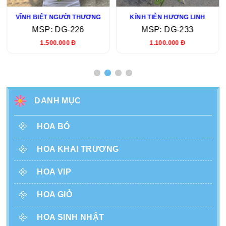
VĨNH BIỆT NGƯỜI THƯƠNG
KÍNH TIỄN HƯƠNG LINH
MSP: DG-226
MSP: DG-233
1.500.000 Đ
1.100.000 Đ
DANH MỤC
HOA BÓ
HOA KHAI TRƯƠNG
HOA VIP
HOA GIỎ
HOA SINH NHẬT