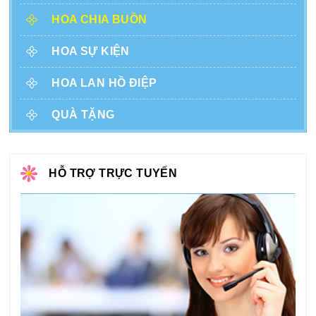
HOA CHIA BUỒN
HOA SỰ KIỆN
HOA LAN HỒ ĐIỆP
QUÀ TẶNG
HỖ TRỢ TRỰC TUYẾN