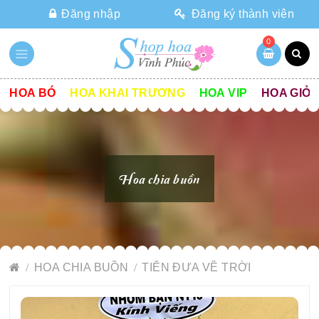
Đăng nhập
Đăng ký thành viên
0
HOA BÓ
HOA KHAI TRƯƠNG
HOA VIP
HOA GIỎ
Hoa chia buồn
HOA CHIA BUỒN
TIỄN ĐƯA VỀ TRỜI