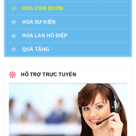
HOA CHIA BUỒN
HOA SỰ KIỆN
HOA LAN HỒ ĐIỆP
QUÀ TẶNG
HỖ TRỢ TRỰC TUYẾN