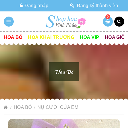
Đăng nhập
Đăng ký thành viên
0
HOA BÓ
HOA KHAI TRƯƠNG
HOA VIP
HOA GIỎ
Hoa Bó
HOA BÓ
NỤ CƯỜI CỦA EM