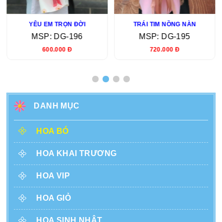
YÊU EM TRỌN ĐỜI
TRÁI TIM NỒNG NÀN
MSP: DG-196
MSP: DG-195
600.000 Đ
720.000 Đ
DANH MỤC
HOA BÓ
HOA KHAI TRƯƠNG
HOA VIP
HOA GIỎ
HOA SINH NHẬT