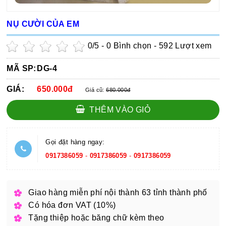
NỤ CƯỜI CỦA EM
0
/5 -
0
Bình chọn - 592 Lượt xem
MÃ SP:
DG-4
GIÁ:
650.000đ
Giá cũ:
680.000đ
THÊM VÀO GIỎ
Gọi đặt hàng ngay:
0917386059
-
0917386059
-
0917386059
Giao hàng miễn phí nội thành 63 tỉnh thành phố
Có hóa đơn VAT (10%)
Tặng thiệp hoặc băng chữ kèm theo