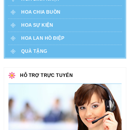
HOA CHIA BUỒN
HOA SỰ KIỆN
HOA LAN HỒ ĐIỆP
QUÀ TẶNG
HỖ TRỢ TRỰC TUYẾN