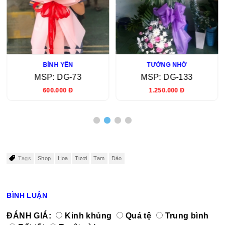
BÌNH YÊN
TƯỞNG NHỚ
MSP: DG-73
MSP: DG-133
600.000 Đ
1.250.000 Đ
Tags
Shop
Hoa
Tươi
Tam
Đảo
BÌNH LUẬN
ĐÁNH GIÁ:
Kinh khủng
Quá tệ
Trung bình