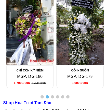
CHỈ CÒN KỶ NIỆM
CỘI NGUỒN
MSP: DG-180
MSP: DG-179
1.700.000Đ
3.600.000Đ
1.750.000Đ
Shop Hoa Tươi Tam Đảo