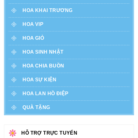
HOA KHAI TRƯƠNG
HOA VIP
HOA GIỎ
HOA SINH NHẬT
HOA CHIA BUỒN
HOA SỰ KIỆN
HOA LAN HỒ ĐIỆP
QUÀ TẶNG
HỖ TRỢ TRỰC TUYẾN