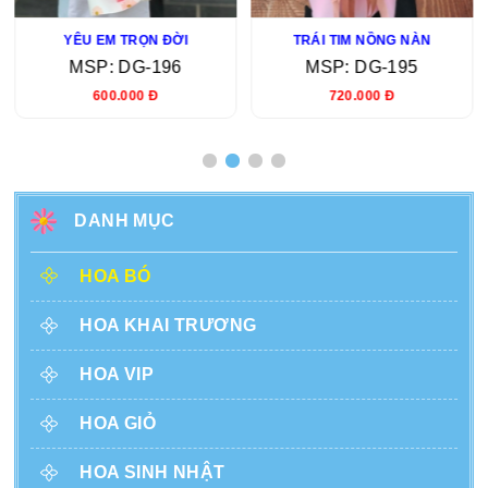
YÊU EM TRỌN ĐỜI
TRÁI TIM NỒNG NÀN
MSP: DG-196
MSP: DG-195
600.000 Đ
720.000 Đ
DANH MỤC
HOA BÓ
HOA KHAI TRƯƠNG
HOA VIP
HOA GIỎ
HOA SINH NHẬT