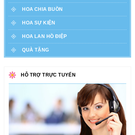
HOA CHIA BUỒN
HOA SỰ KIỆN
HOA LAN HỒ ĐIỆP
QUÀ TẶNG
HỖ TRỢ TRỰC TUYẾN