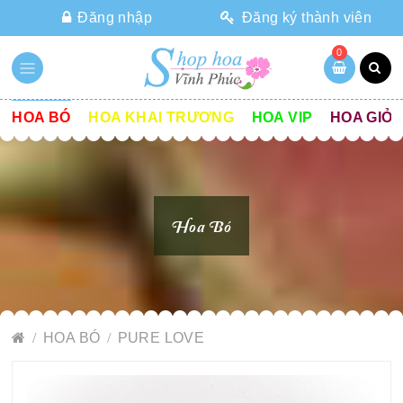
Đăng nhập
Đăng ký thành viên
0
HOA BÓ
HOA KHAI TRƯƠNG
HOA VIP
HOA GIỎ
Hoa Bó
HOA BÓ
PURE LOVE