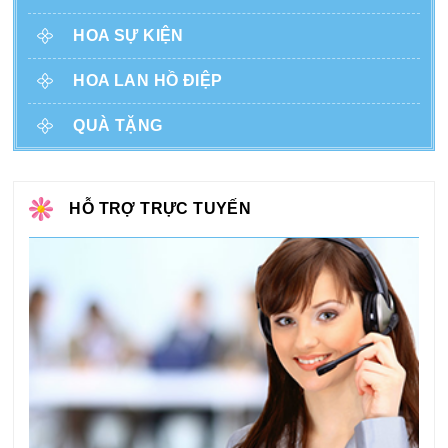
HOA SỰ KIỆN
HOA LAN HỒ ĐIỆP
QUÀ TẶNG
HỖ TRỢ TRỰC TUYẾN