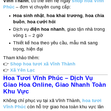
Vĩnh Thành
, có thể liên hệ ngay
shop hoa Vĩnh
Phúc
– đơn vị chuyên cung cấp:
Hoa sinh nhật
,
hoa khai trương
,
hoa chia
buồn
,
hoa cưới hỏi
Dịch vụ
điện hoa nhanh
, giao tận nhà trong
vòng 1 – 2 giờ
Thiết kế hoa theo yêu cầu, mẫu mã sang
trọng, hiện đại
Tham khảo thêm:
👉
Shop hoa tươi xã Vĩnh Thành
👉
Xã Yên Lạc
Hoa Tươi Vĩnh Phúc – Dịch Vụ
Giao Hoa Online, Giao Nhanh Toàn
Khu Vực
Không chỉ phục vụ tại xã Vĩnh Thành,
hoa tươi
Vĩnh Phúc
còn hỗ trợ giao hoa toàn khu vực lân