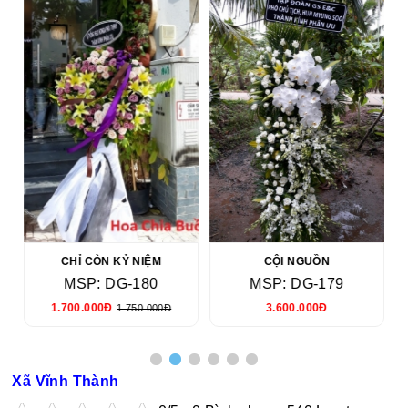
CHỈ CÒN KỶ NIỆM
CỘI NGUỒN
MSP: DG-180
MSP: DG-179
1.700.000Đ
3.600.000Đ
1.750.000Đ
Xã Vĩnh Thành