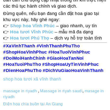
dân cần chủ động cập nhật thông tin khi thực hiện
các thủ tục hành chính và giao dịch.
Đừng quên, nếu bạn đang cần đặt hoa giao tại
khu vực này, hãy ghé ngay:
👉
Shop hoa Vĩnh Phúc
– giao nhanh, uy tín
👉
Hoa tươi Vĩnh Phúc
– mẫu mã đa dạng
👉
Hoa tươi Phú Thọ
– dịch vụ hỗ trợ toàn tỉnh
#XaVinhThanh #VinhThanhPhuTho
#ShopHoaVinhPhuc #HoaTuoiVinhPhuc
#DoiMoiHanhChinh #GiaoHoaTanNoi
#HoaTuoiPhuTho #ShopHoaUyTinVinhPhuc
#DienHoaPhuTho #DichVuGiaoHoaVinhThanh
shop hoa tươi xã vĩnh thanh
massage in riyadh
,
Massage in riyah saudi
,
masage in
riyadh
Điện hoa chia buồn tại An Giang