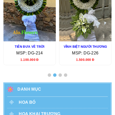
TIỄN ĐƯA VỀ TRỜI
VĨNH BIỆT NGƯỜI THƯƠNG
MSP: DG-214
MSP: DG-226
1.100.000 Đ
1.500.000 Đ
DANH MỤC
HOA BÓ
HOA KHAI TRƯƠNG