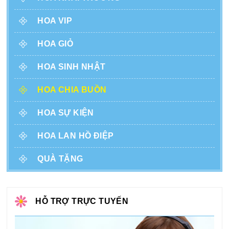
HOA VIP
HOA GIỎ
HOA SINH NHẬT
HOA CHIA BUỒN
HOA SỰ KIỆN
HOA LAN HỒ ĐIỆP
QUÀ TẶNG
HỖ TRỢ TRỰC TUYẾN