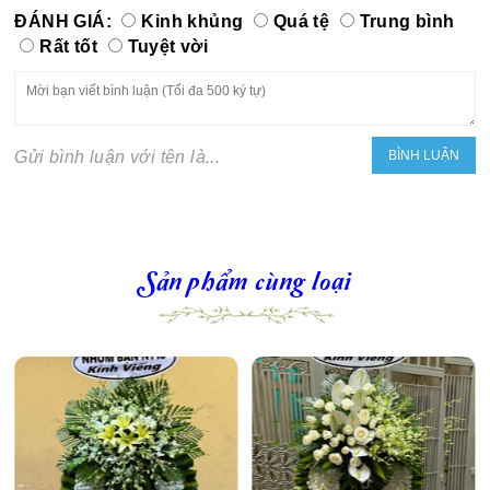
ĐÁNH GIÁ:
Kinh khủng
Quá tệ
Trung bình
Rất tốt
Tuyệt vời
Gửi bình luận với tên là...
Sản phẩm cùng loại