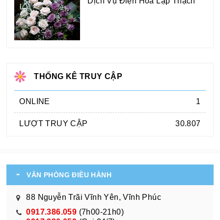
Dịch Vụ Điện Hoa Lập Thạch
THỐNG KÊ TRUY CẬP
ONLINE
1
LƯỢT TRUY CẬP
30.807
VĂN PHÒNG ĐIỀU HÀNH
88 Nguyễn Trãi Vĩnh Yên, Vĩnh Phúc
0917.386.059
(7h00-21h0)