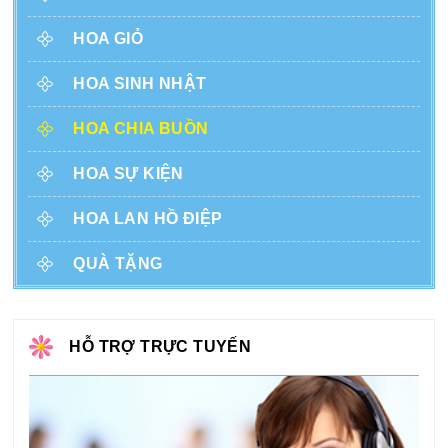
HOA GIỎ
HOA SINH NHẬT
HOA CHIA BUỒN
HOA SỰ KIỆN
HOA LAN HỒ ĐIỆP
QUÀ TẶNG
HỖ TRỢ TRỰC TUYẾN