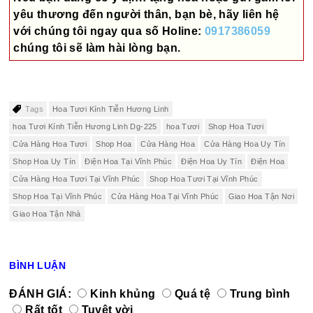
yêu thương đến người thân, bạn bè, hãy liên hệ
với chúng tôi ngay qua số
Holine:
0917386059
chúng tôi sẽ làm hài lòng bạn.
Tags
Hoa Tươi Kính Tiễn Hương Linh
hoa Tươi Kính Tiễn Hương Linh Dg-225
hoa Tươi
Shop Hoa Tươi
Cửa Hàng Hoa Tươi
Shop Hoa
Cửa Hàng Hoa
Cửa Hàng Hoa Uy Tín
Shop Hoa Uy Tín
Điện Hoa Tại Vĩnh Phúc
Điện Hoa Uy Tín
Điện Hoa
Cửa Hàng Hoa Tươi Tại Vĩnh Phúc
Shop Hoa Tươi Tại Vĩnh Phúc
Shop Hoa Tại Vĩnh Phúc
Cửa Hàng Hoa Tại Vĩnh Phúc
Giao Hoa Tận Nơi
Giao Hoa Tận Nhà
BÌNH LUẬN
ĐÁNH GIÁ:
Kinh khủng
Quá tệ
Trung bình
Rất tốt
Tuyệt vời