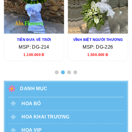
TIỄN ĐƯA VỀ TRỜI
VĨNH BIỆT NGƯỜI THƯƠNG
MSP: DG-214
MSP: DG-226
1.100.000 Đ
1.500.000 Đ
DANH MỤC
HOA BÓ
HOA KHAI TRƯƠNG
HOA VIP