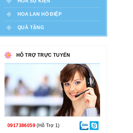
HOA SỰ KIỆN
HOA LAN HỒ ĐIỆP
QUÀ TẶNG
HỖ TRỢ TRỰC TUYẾN
0917386059
(Hỗ Trợ 1)