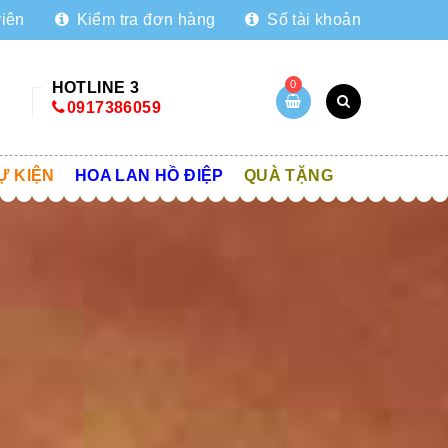
viên
Kiểm tra đơn hàng
Số tài khoản
0
HOTLINE 3
0917386059
Ự KIỆN
HOA LAN HỒ ĐIỆP
QUÀ TẶNG