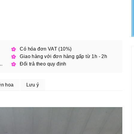
h phố
Có hóa đơn VAT (10%)
Giao hàng với đơn hàng gấp từ 1h - 2h
 đặt online với mã giảm giá
Đổi trả theo quy định
ện hoa
Lưu ý