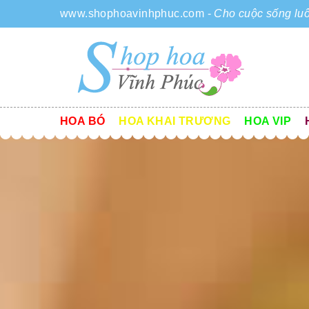
www.shophoavinhphuc.com
-
Cho cuộc sống luô
HOA BÓ
HOA KHAI TRƯƠNG
HOA VIP