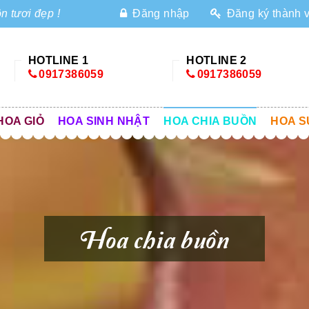
n tươi đẹp !
Đăng nhập
Đăng ký thành 
HOTLINE 1
HOTLINE 2
0917386059
0917386059
HOA GIỎ
HOA SINH NHẬT
HOA CHIA BUỒN
HOA S
Hoa chia buồn