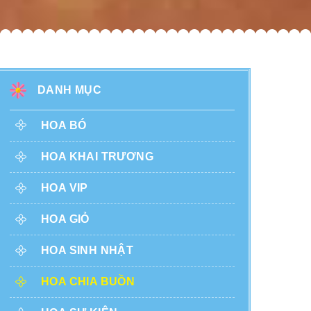
DANH MỤC
HOA BÓ
HOA KHAI TRƯƠNG
HOA VIP
HOA GIỎ
HOA SINH NHẬT
HOA CHIA BUỒN