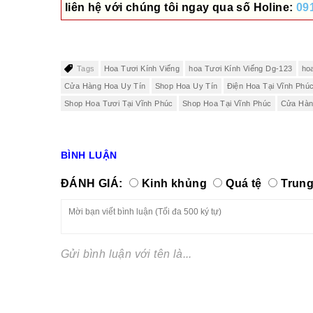
liên hệ với chúng tôi ngay qua số
Holine:
09
Tags
Hoa Tươi Kính Viếng
hoa Tươi Kính Viếng Dg-123
ho
Cửa Hàng Hoa Uy Tín
Shop Hoa Uy Tín
Điện Hoa Tại Vĩnh Phú
Shop Hoa Tươi Tại Vĩnh Phúc
Shop Hoa Tại Vĩnh Phúc
Cửa Hàn
BÌNH LUẬN
ĐÁNH GIÁ:
Kinh khủng
Quá tệ
Trung
Gửi bình luận với tên là...