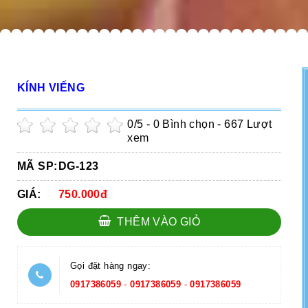
KÍNH VIẾNG
0
/5 -
0
Bình chọn - 667 Lượt
xem
MÃ SP:
DG-123
GIÁ:
750.000đ
THÊM VÀO GIỎ
Gọi đặt hàng ngay:
0917386059
-
0917386059
-
0917386059