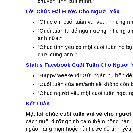
chuyện tình của mình."
Lời Chúc Hài Hước Cho Người Yêu
"Chúc em cuối tuần vui vẻ… nhưng nh
"Cuối tuần là để ngủ nướng, nhưng a
anh nữa."
"Chúc tình yêu có một cuối tuần no bụn
chơi cùng anh."
Status Facebook Cuối Tuần Cho Người 
"Happy weekend! Gửi ngàn nụ hôn đến
"Cuối tuần của em/anh sẽ không còn b
"Chúc người yêu một cuối tuần ngọt n
Kết Luận
Một
lời chúc cuối tuần vui vẻ cho người
cách nuôi dưỡng tình cảm thêm nồng nàn.
ngào, lãng mạn hoặc hài hước để tình yêu 