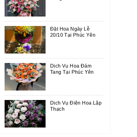
Đặt Hoa Ngày Lễ
20/10 Tại Phúc Yên
TÂM HỒN THANH THẢN
BÌNH YÊN
Dịch Vụ Hoa Đám
MSP: DG-210
MSP: DG-43
Tang Tại Phúc Yên
2.550.000 Đ
690.000 Đ
Dịch Vụ Điện Hoa Lập
Thạch