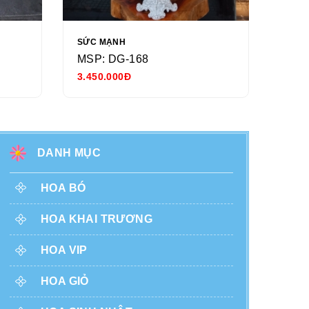
SỨC MẠNH
NGÀY
MSP: DG-168
MSP
3.450.000Đ
680.
DANH MỤC
HOA BÓ
HOA KHAI TRƯƠNG
HOA VIP
HOA GIỎ