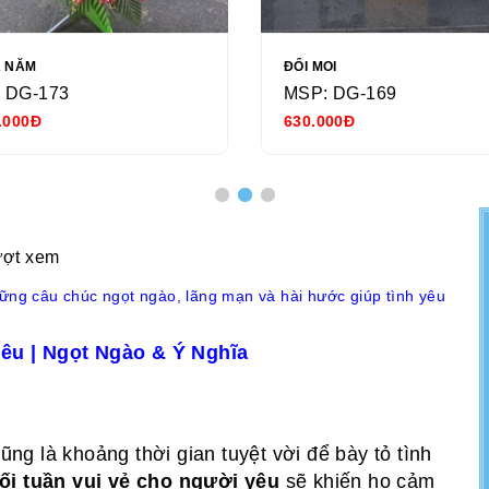
Ả NĂM
ĐỔI MOI
 DG-173
MSP: DG-169
.000Đ
630.000Đ
ượt xem
hững câu chúc ngọt ngào, lãng mạn và hài hước giúp tình yêu
êu | Ngọt Ngào & Ý Nghĩa
cũng là khoảng thời gian tuyệt vời để bày tỏ tình
ối tuần vui vẻ cho người yêu
sẽ khiến họ cảm