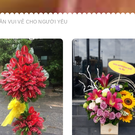
ẦN VUI VẺ CHO NGƯỜI YÊU