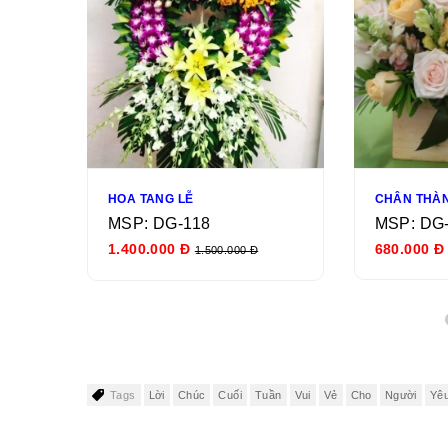
 ĐẸP
HOA TANG LỄ
CHÂN THÀ
MSP: DG-118
MSP: DG
1.400.000 Đ
680.000 Đ
1.500.000 Đ
Tags
Lời
Chúc
Cuối
Tuần
Vui
Vẻ
Cho
Người
Yê