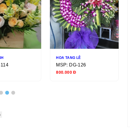
NH
HOA TANG LỄ
-114
MSP: DG-126
800.000 Đ
u