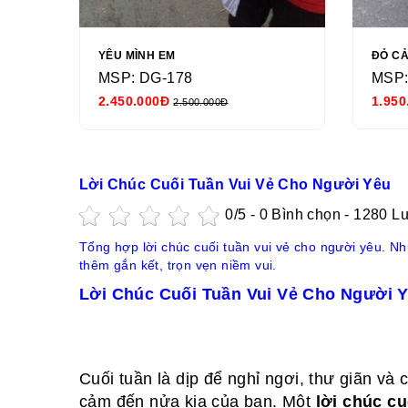
YÊU MÌNH EM
ĐỎ C
MSP: DG-178
MSP:
2.450.000Đ
1.950
2.500.000Đ
Lời Chúc Cuối Tuần Vui Vẻ Cho Người Yêu
0
/5 -
0
Bình chọn - 1280 L
Tổng hợp lời chúc cuối tuần vui vẻ cho người yêu. N
thêm gắn kết, trọn vẹn niềm vui.
Lời Chúc Cuối Tuần Vui Vẻ Cho Người Y
Cuối tuần là dịp để nghỉ ngơi, thư giãn và 
cảm đến nửa kia của bạn. Một
lời chúc cu