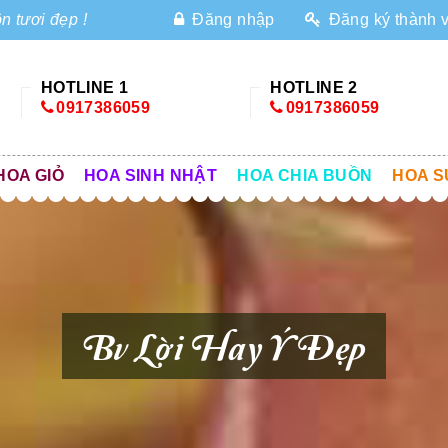
n tươi đẹp !
Đăng nhập
Đăng ký thành 
HOTLINE 1
HOTLINE 2
0917386059
0917386059
HOA GIỎ
HOA SINH NHẬT
HOA CHIA BUỒN
HOA S
Bv Lời Hay Ý Đẹp