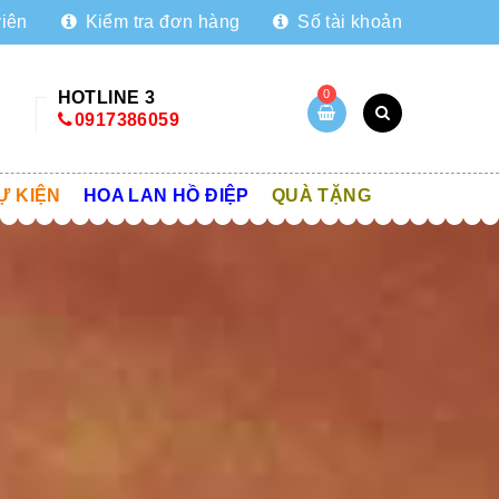
viên
Kiểm tra đơn hàng
Số tài khoản
0
HOTLINE 3
0917386059
Ự KIỆN
HOA LAN HỒ ĐIỆP
QUÀ TẶNG