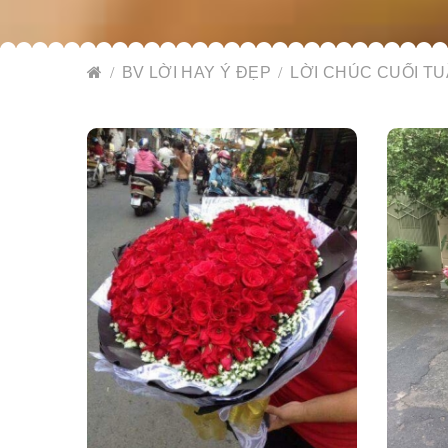
BV LỜI HAY Ý ĐẸP
LỜI CHÚC CUỐI TU