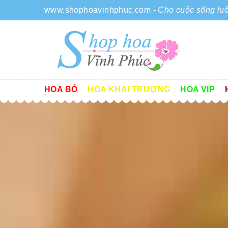
www.shophoavinhphuc.com
-
Cho cuộc sống luô
HOA BÓ
HOA KHAI TRƯƠNG
HOA VIP