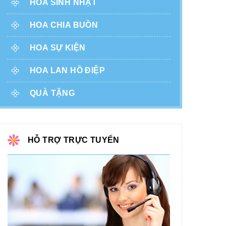
HOA SINH NHẬT
HOA CHIA BUỒN
HOA SỰ KIỆN
HOA LAN HỒ ĐIỆP
QUÀ TẶNG
HỖ TRỢ TRỰC TUYẾN