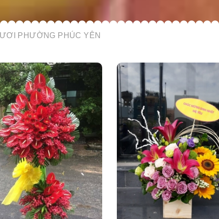
TƯƠI PHƯỜNG PHÚC YÊN