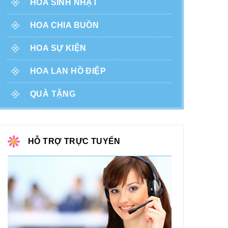
HOA SINH NHẬT
HOA CHIA BUỒN
HOA SỰ KIỆN
HOA LAN HỒ ĐIỆP
QUÀ TẶNG
HỖ TRỢ TRỰC TUYẾN