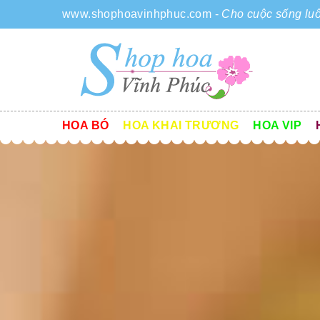
www.shophoavinhphuc.com
-
Cho cuộc sống luô
HOA BÓ
HOA KHAI TRƯƠNG
HOA VIP