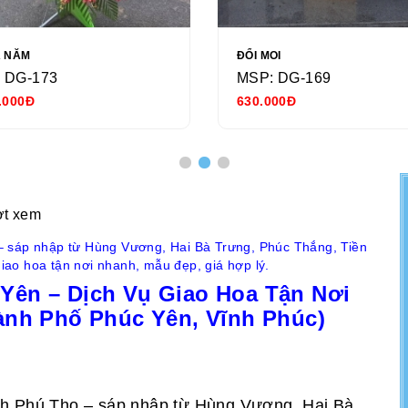
Ả NĂM
ĐỔI MOI
 DG-173
MSP: DG-169
.000Đ
630.000Đ
ợt xem
– sáp nhập từ Hùng Vương, Hai Bà Trưng, Phúc Thắng, Tiền
ao hoa tận nơi nhanh, mẫu đẹp, giá hợp lý.
ên – Dịch Vụ Giao Hoa Tận Nơi
ành Phố Phúc Yên, Vĩnh Phúc)
nh Phú Thọ – sáp nhập từ Hùng Vương, Hai Bà