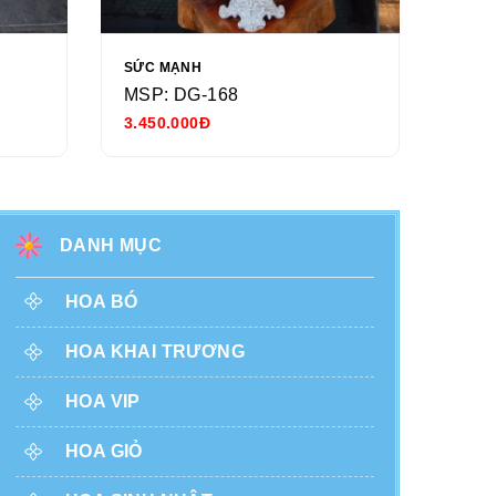
SỨC MẠNH
NGÀY
MSP: DG-168
MSP
3.450.000Đ
680.
DANH MỤC
HOA BÓ
HOA KHAI TRƯƠNG
HOA VIP
HOA GIỎ