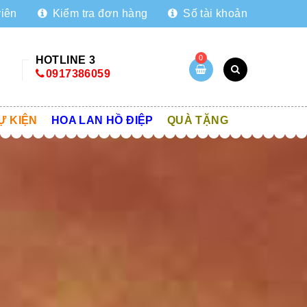
viên
Kiểm tra đơn hàng
Số tài khoản
0
HOTLINE 3
0917386059
Ự KIỆN
HOA LAN HỒ ĐIỆP
QUÀ TẶNG