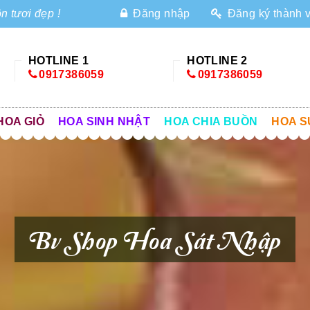
n tươi đẹp !
Đăng nhập
Đăng ký thành 
HOTLINE 1
HOTLINE 2
0917386059
0917386059
HOA GIỎ
HOA SINH NHẬT
HOA CHIA BUỒN
HOA S
Bv Shop Hoa Sát Nhập