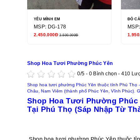
YÊU MÌNH EM
ĐỎ C
MSP: DG-178
MSP:
2.450.000Đ
1.950
2.500.000Đ
Shop Hoa Tươi Phường Phúc Yên
0
/5 -
0
Bình chọn - 410 Lư
Shop hoa tươi phường Phúc Yên thuộc tỉnh Phú Thọ 
Châu, Nam Viêm (thành phố Phúc Yên, Vĩnh Phúc). Gi
Shop Hoa Tươi Phường Phúc Y
Tại Phú Thọ (Sáp Nhập Từ Th
Shop hoa tươi phường Phúc Yên thuộc tỉ