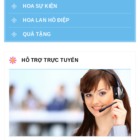
HOA SỰ KIỆN
HOA LAN HỒ ĐIỆP
QUÀ TẶNG
HỖ TRỢ TRỰC TUYẾN