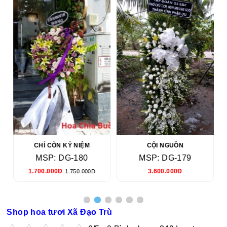
CHỈ CÒN KỶ NIỆM
CỘI NGUỒN
MSP: DG-180
MSP: DG-179
1.700.000Đ
3.600.000Đ
1.750.000Đ
Shop hoa tươi Xã Đạo Trù