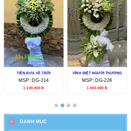
KÍNH TIỄN HƯƠNG LINH
LỜI TIỄN ĐƯA BUỒN
MSP: DG-233
MSP: DG-232
1.100.000 Đ
1.000.000 Đ
DANH MỤC