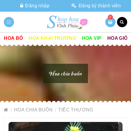
Đăng nhập
Đăng ký thành viên
0
HOA BÓ
HOA KHAI TRƯƠNG
HOA VIP
HOA GIỎ
Hoa chia buồn
HOA CHIA BUỒN
TIẾC THƯƠNG