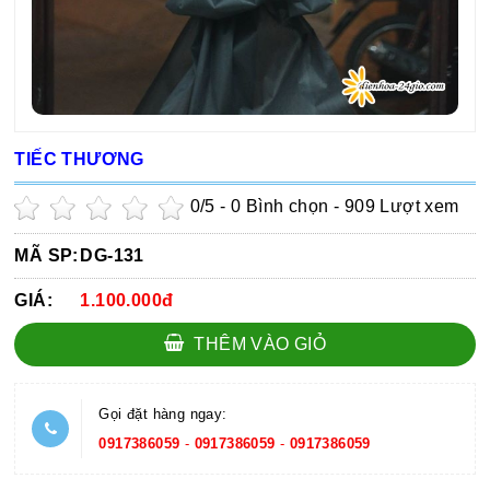
TIẾC THƯƠNG
0
/5 -
0
Bình chọn - 909 Lượt xem
MÃ SP:
DG-131
GIÁ:
1.100.000đ
THÊM VÀO GIỎ
Gọi đặt hàng ngay:
0917386059
-
0917386059
-
0917386059