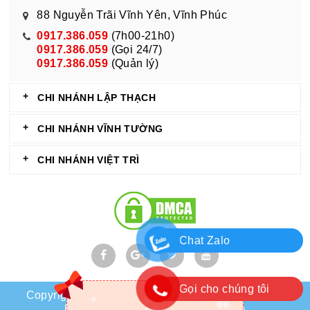
88 Nguyễn Trãi Vĩnh Yên, Vĩnh Phúc
0917.386.059
(7h00-21h0)
0917.386.059
(Gọi 24/7)
0917.386.059
(Quản lý)
CHI NHÁNH LẬP THẠCH
CHI NHÁNH VĨNH TƯỜNG
CHI NHÁNH VIỆT TRÌ
Chat Zalo
Gọi cho chúng tôi
Copyright © 2018 shophoaphutho.com . All Rights
ẠI VĨNH PHÚC
Reserved
shophoavinhphuc.com