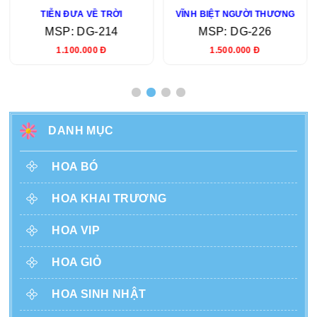
TIỄN ĐƯA VỀ TRỜI
VĨNH BIỆT NGƯỜI THƯƠNG
MSP: DG-214
MSP: DG-226
1.100.000 Đ
1.500.000 Đ
DANH MỤC
HOA BÓ
HOA KHAI TRƯƠNG
HOA VIP
HOA GIỎ
HOA SINH NHẬT