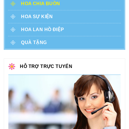
HOA CHIA BUỒN
HOA SỰ KIỆN
HOA LAN HỒ ĐIỆP
QUÀ TẶNG
HỖ TRỢ TRỰC TUYẾN