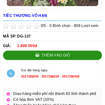
TIÊC THƯƠNG VÔ HẠN
0
/5 -
0
Bình chọn - 908 Lượt xem
MÃ SP:
DG-137
GIÁ:
1.800.000đ
THÊM VÀO GIỎ
Gọi đặt hàng ngay:
0917386059
-
0917386059
-
0917386059
Giao hàng miễn phí nội thành 63 tỉnh thành phố
Có hóa đơn VAT (10%)