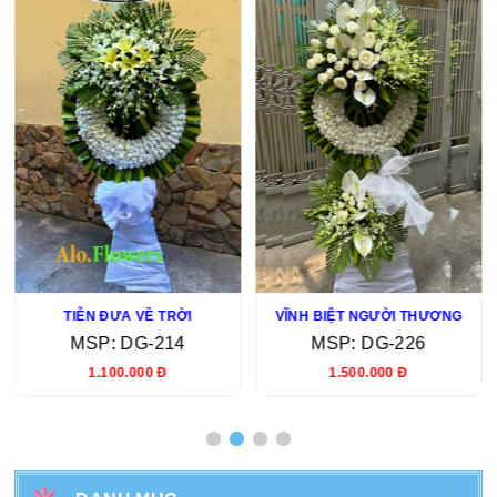
TIỄN ĐƯA VỀ TRỜI
VĨNH BIỆT NGƯỜI THƯƠNG
MSP: DG-214
MSP: DG-226
1.100.000 Đ
1.500.000 Đ