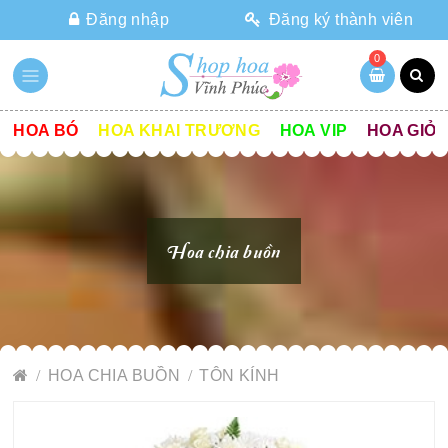
Đăng nhập
Đăng ký thành viên
0
HOA BÓ
HOA KHAI TRƯƠNG
HOA VIP
HOA GIỎ
Hoa chia buồn
HOA CHIA BUỒN
TÔN KÍNH