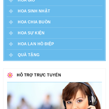
HOA GIỎ
HOA SINH NHẬT
HOA CHIA BUỒN
HOA SỰ KIỆN
HOA LAN HỒ ĐIỆP
QUÀ TẶNG
HỖ TRỢ TRỰC TUYẾN