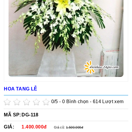
HOA TANG LỄ
0
/5 -
0
Bình chọn - 614 Lượt xem
MÃ SP:
DG-118
GIÁ:
1.400.000đ
Giá cũ:
1.500.000đ