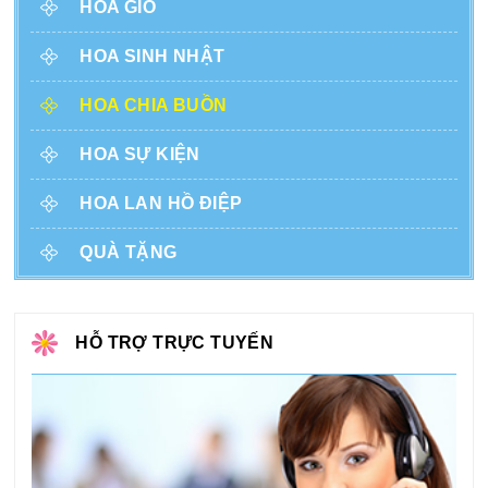
HOA GIỎ
HOA SINH NHẬT
HOA CHIA BUỒN
HOA SỰ KIỆN
HOA LAN HỒ ĐIỆP
QUÀ TẶNG
HỖ TRỢ TRỰC TUYẾN