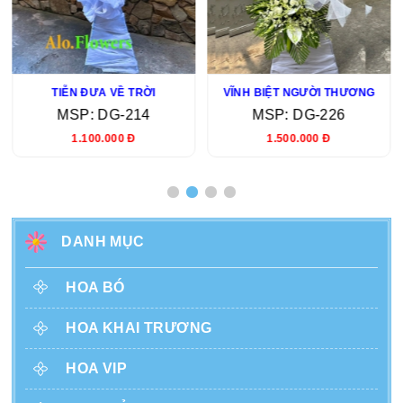
KÍNH TIỄN HƯƠNG LINH
LỜI TIỄN ĐƯA BUỒN
MSP: DG-233
MSP: DG-232
1.100.000 Đ
1.000.000 Đ
DANH MỤC
HOA BÓ
HOA KHAI TRƯƠNG
HOA VIP