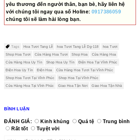
yêu thương đến người thân, bạn bè, hãy liên hệ
với chúng tôi ngay qua số
Holine:
0917386059
chúng tôi sẽ làm hài lòng bạn.
Tags
Hoa Tươi Tang Lễ
hoa Tươi Tang Lễ Dg-118
hoa Tươi
Shop Hoa Tươi
Cửa Hàng Hoa Tươi
Shop Hoa
Cửa Hàng Hoa
Cửa Hàng Hoa Uy Tín
Shop Hoa Uy Tín
Điện Hoa Tại Vĩnh Phúc
Điện Hoa Uy Tín
Điện Hoa
Cửa Hàng Hoa Tươi Tại Vĩnh Phúc
Shop Hoa Tươi Tại Vĩnh Phúc
Shop Hoa Tại Vĩnh Phúc
Cửa Hàng Hoa Tại Vĩnh Phúc
Giao Hoa Tận Nơi
Giao Hoa Tận Nhà
BÌNH LUẬN
ĐÁNH GIÁ:
Kinh khủng
Quá tệ
Trung bình
Rất tốt
Tuyệt vời