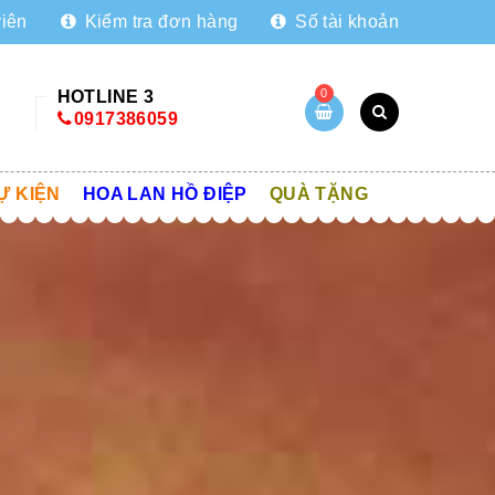
viên
Kiểm tra đơn hàng
Số tài khoản
0
HOTLINE 3
0917386059
Ự KIỆN
HOA LAN HỒ ĐIỆP
QUÀ TẶNG