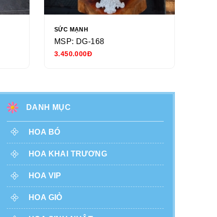
SỨC MẠNH
NGÀY
MSP: DG-168
MSP
3.450.000Đ
680.
DANH MỤC
HOA BÓ
HOA KHAI TRƯƠNG
HOA VIP
HOA GIỎ