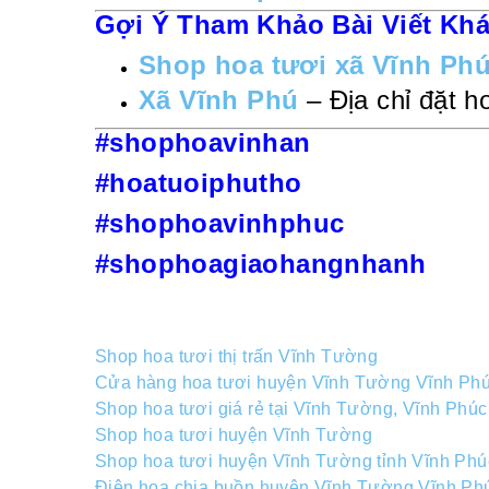
Gợi Ý Tham Khảo Bài Viết Kh
Shop hoa tươi xã Vĩnh Ph
Xã Vĩnh Phú
– Địa chỉ đặt ho
#shophoavinhan
#hoatuoiphutho
#shophoavinhphuc
#shophoagiaohangnhanh
Shop hoa tươi thị trấn Vĩnh Tường
Cửa hàng hoa tươi huyện Vĩnh Tường Vĩnh Ph
Shop hoa tươi giá rẻ tại Vĩnh Tường, Vĩnh Phúc
Shop hoa tươi huyện Vĩnh Tường
Shop hoa tươi huyện Vĩnh Tường tỉnh Vĩnh Phú
Điện hoa chia buồn huyện Vĩnh Tường Vĩnh Ph