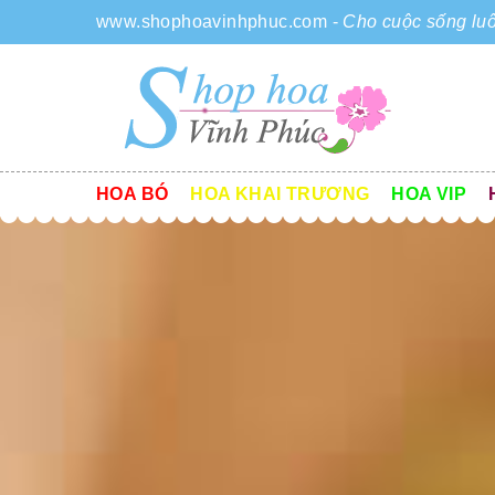
www.shophoavinhphuc.com
-
Cho cuộc sống luô
HOA BÓ
HOA KHAI TRƯƠNG
HOA VIP