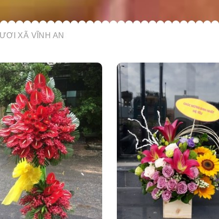
ƯƠI XÃ VĨNH AN