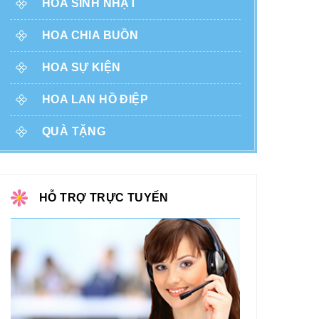
HOA SINH NHẬT
HOA CHIA BUỒN
HOA SỰ KIỆN
HOA LAN HỒ ĐIỆP
QUÀ TẶNG
HỖ TRỢ TRỰC TUYẾN