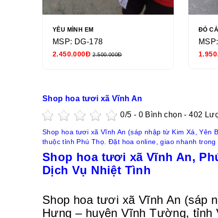
YÊU MÌNH EM
ĐỎ C
MSP: DG-178
MSP:
2.450.000Đ
1.950
2.500.000Đ
Shop hoa tươi xã Vĩnh An
0
/5 -
0
Bình chọn - 402 Lư
Shop hoa tươi xã Vĩnh An (sáp nhập từ Kim Xá, Yên 
thuộc tỉnh Phú Thọ. Đặt hoa online, giao nhanh trong
Shop hoa tươi xã Vĩnh An, Ph
Dịch Vụ Nhiệt Tình
Shop hoa tươi xã Vĩnh An (sáp 
Hưng – huyện Vĩnh Tường, tỉnh 