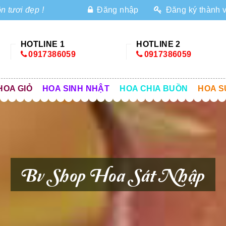
n tươi đẹp !
Đăng nhập
Đăng ký thành 
HOTLINE 1
HOTLINE 2
0917386059
0917386059
HOA GIỎ
HOA SINH NHẬT
HOA CHIA BUỒN
HOA S
Bv Shop Hoa Sát Nhập