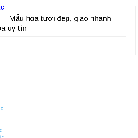
ác
ú
– Mẫu hoa tươi đẹp, giao nhanh
a uy tín
úc
c
úc