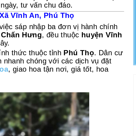
 ngày, tư vấn chu đáo.
Xã Vĩnh An, Phú Thọ
việc sáp nhập ba đơn vị hành chính
ã Chấn Hưng
, đều thuộc
huyện Vĩnh
ây.
ính thức thuộc tỉnh
Phú Thọ
. Dân cư
n nhanh chóng với các dịch vụ đặt
oa
, giao hoa tận nơi, giá tốt, hoa