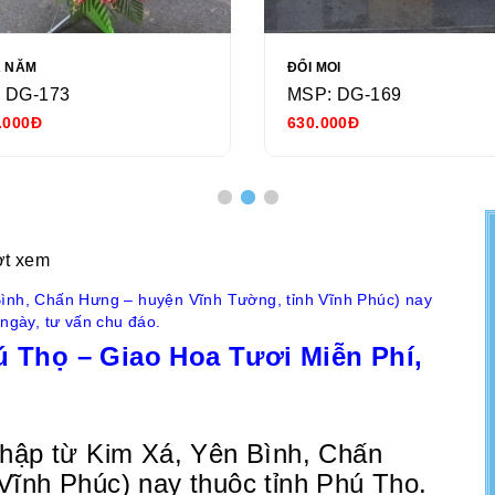
Ả NĂM
ĐỔI MOI
 DG-173
MSP: DG-169
.000Đ
630.000Đ
ợt xem
Bình, Chấn Hưng – huyện Vĩnh Tường, tỉnh Vĩnh Phúc) nay
 ngày, tư vấn chu đáo.
ú Thọ – Giao Hoa Tươi Miễn Phí,
nhập từ Kim Xá, Yên Bình, Chấn
Vĩnh Phúc) nay thuộc tỉnh Phú Thọ.