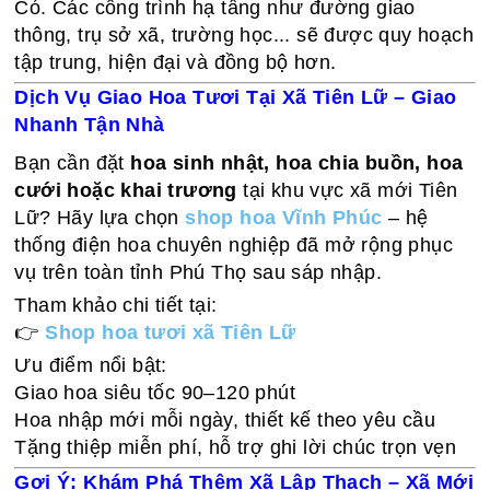
Có. Các công trình hạ tầng như đường giao
thông, trụ sở xã, trường học... sẽ được quy hoạch
tập trung, hiện đại và đồng bộ hơn.
Dịch Vụ Giao Hoa Tươi Tại Xã Tiên Lữ – Giao
Nhanh Tận Nhà
Bạn cần đặt
hoa sinh nhật, hoa chia buồn, hoa
cưới hoặc khai trương
tại khu vực xã mới Tiên
Lữ? Hãy lựa chọn
shop hoa Vĩnh Phúc
– hệ
thống điện hoa chuyên nghiệp đã mở rộng phục
vụ trên toàn tỉnh Phú Thọ sau sáp nhập.
Tham khảo chi tiết tại:
👉
Shop hoa tươi xã Tiên Lữ
Ưu điểm nổi bật:
Giao hoa siêu tốc 90–120 phút
Hoa nhập mới mỗi ngày, thiết kế theo yêu cầu
Tặng thiệp miễn phí, hỗ trợ ghi lời chúc trọn vẹn
Gợi Ý: Khám Phá Thêm Xã Lập Thạch – Xã Mới