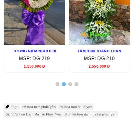
TƯỞNG NIỆM NGƯỜI ĐI
TÂM HỒN THANH THẢN
MSP: DG-219
MSP: DG-210
1.150.000 Đ
2.550.000 Đ
Tags
bv hoa tươi phúc yên
bv hoa tuoi phuc yen
Dịch Vụ Hoa Đám Ma Tại Phúc Yên
dich vu hoa dam ma tai phuc yen