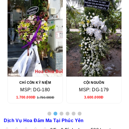
CHỈ CÒN KỶ NIỆM
CỘI NGUỒN
MSP: DG-180
MSP: DG-179
1.700.000Đ
3.600.000Đ
1.750.000Đ
Dịch Vụ Hoa Đám Ma Tại Phúc Yên