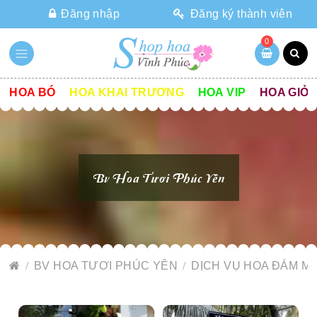
Đăng nhập
Đăng ký thành viên
0
HOA BÓ
HOA KHAI TRƯƠNG
HOA VIP
HOA GIỎ
Bv Hoa Tươi Phúc Yên
BV HOA TƯƠI PHÚC YÊN
DỊCH VỤ HOA ĐÁM MA