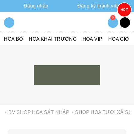
Đăng nhập
Đăng ký thành viên
HOT
0
HOA BÓ
HOA KHAI TRƯƠNG
HOA VIP
HOA GIỎ
Bv Shop Hoa Sát Nhập
BV SHOP HOA SÁT NHẬP
SHOP HOA TƯƠI XÃ S