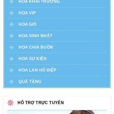
HOA KHAI TRƯƠNG
HOA VIP
HOA GIỎ
HOA SINH NHẬT
HOA CHIA BUỒN
HOA SỰ KIỆN
HOA LAN HỒ ĐIỆP
QUÀ TẶNG
HỖ TRỢ TRỰC TUYẾN