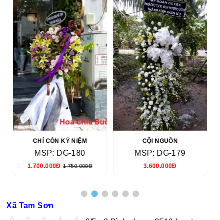
CHỈ CÒN KỶ NIỆM
CỘI NGUỒN
MSP: DG-180
MSP: DG-179
1.700.000Đ
3.600.000Đ
1.750.000Đ
Xã Tam Sơn