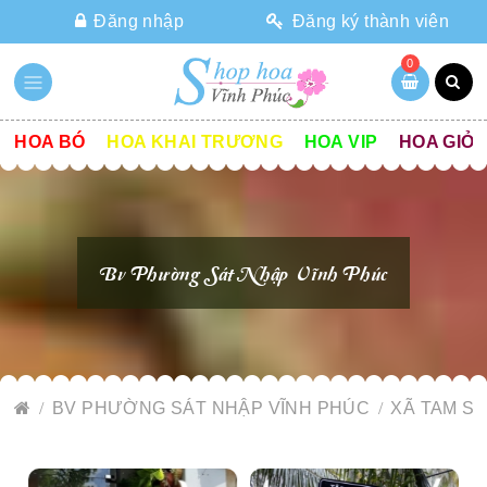
Đăng nhập
Đăng ký thành viên
0
HOA BÓ
HOA KHAI TRƯƠNG
HOA VIP
HOA GIỎ
Bv Phường Sát Nhập Vĩnh Phúc
BV PHƯỜNG SÁT NHẬP VĨNH PHÚC
XÃ TAM S