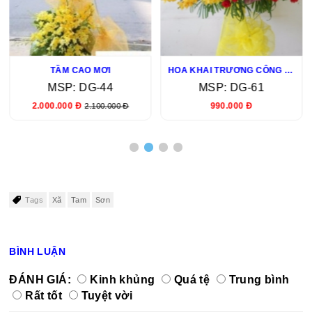
TẦM CAO MƠI
HOA KHAI TRƯƠNG CÔNG TY
MSP: DG-44
MSP: DG-61
2.000.000 Đ
990.000 Đ
2.100.000 Đ
Tags
Xã
Tam
Sơn
BÌNH LUẬN
ĐÁNH GIÁ:
Kinh khủng
Quá tệ
Trung bình
Rất tốt
Tuyệt vời